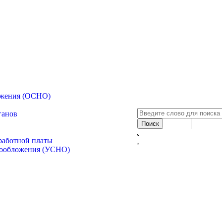
ожения (ОСНО)
ганов
аработной платы
гообложения (УСНО)