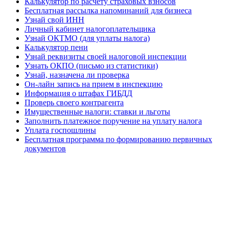
Калькулятор по расчету страховых взносов
Бесплатная рассылка напоминаний для бизнеса
Узнай свой ИНН
Личный кабинет налогоплательщика
Узнай ОКТМО (для уплаты налога)
Калькулятор пени
Узнай реквизиты своей налоговой инспекции
Узнать ОКПО (письмо из статистики)
Узнай, назначена ли проверка
Он-лайн запись на прием в инспекцию
Информация о штафах ГИБДД
Проверь своего контрагента
Имущественные налоги: ставки и льготы
Заполнить платежное поручение на уплату налога
Уплата госпошлины
Бесплатная программа по формированию первичных
документов