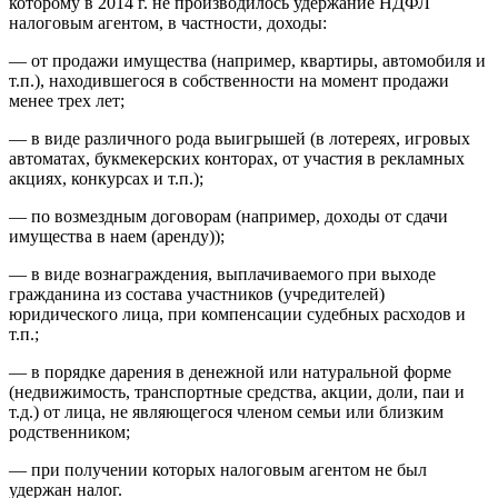
которому в 2014 г. не производилось удержание НДФЛ
налоговым агентом, в частности, доходы:
— от продажи имущества (например, квартиры, автомобиля и
т.п.), находившегося в собственности на момент продажи
менее трех лет;
— в виде различного рода выигрышей (в лотереях, игровых
автоматах, букмекерских конторах, от участия в рекламных
акциях, конкурсах и т.п.);
— по возмездным договорам (например, доходы от сдачи
имущества в наем (аренду));
— в виде вознаграждения, выплачиваемого при выходе
гражданина из состава участников (учредителей)
юридического лица, при компенсации судебных расходов и
т.п.;
— в порядке дарения в денежной или натуральной форме
(недвижимость, транспортные средства, акции, доли, паи и
т.д.) от лица, не являющегося членом семьи или близким
родственником;
— при получении которых налоговым агентом не был
удержан налог.