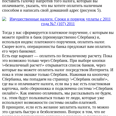
поставить галочку напротив того налога, который вы
оплачиваете, указать, что вы хотите оплатить наличным
способом и написать свой домашний адрес (рисунок 5).
Тогда у вас сформируется платежное поручение, с которым вы
можете прийти в банк (преимущественно Сбербанк) и,
используя индекс платежного поручения, оплатить налог.
Скорее всего, операционисты банка предложат вам оплатить
его через банкомат.
Есть еще вариант — оплатить по безналичному расчету. Пока
это возможно только через Сбербанк. При выборе кнопки
\»безналичный расчет\» открывается список банков, через
которые вы можете оплатить налог посредством Интернета. И
пока в этом окошке только Сбербанк. Нажимая на кнопочку
Сбербанка, мы попадаем на страницу \»Сбербанк онлайн\»,
где вы и оплачиваете налоги, если вы у вас есть пластиковая
карточка, либо сберкнижка и подключена система \»Сбербанк
онлайн\». Как именно оплачивать, мы рассказывать не будем,
т.к. этим будут пользоваться только те люди, которые уже
используют возможности системы онлайн-платежей.
В принципе, если есть желание заплатить налоги, то можно
это сделать быстро и безболезненно. Вопрос в том, что не