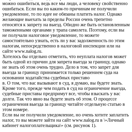
можно ошибиться, ведь все мы люди, а человеку свойственно
ошибаться. Если вы по каким-то причинам не получили
уведомление, то по идее не обязаны платить налог. Однако
желающие выехать за пределы России очень трепетно
относятся к запрету на выезд. Обидно же быть остановленным
таможенными органами у трапа самолета. Поэтому, если вы
не получали налоговое уведомление, то можете
самостоятельно узнать, есть ли у вас задолженность по этим
налогам, непосредственно в налоговой инспекции или на
сайте www.nalog.ru.
Хотелось бы отдельно отметить, что неуплата налогов может
быть одной из причин для запрета выезда за границу, однако
не знать об этом очень трудно. Дело в том, что запрет для
выезда за границу принимается только решением суда на
основании ходатайства судебных приставо
в. О том, что вас вызывают в суд, я думаю, вы будете знать.
Кроме того, прежде чем подать в суд на ограничение выезда,
судебные приставы предпримут все, чтобы взыскать у вас
долги. Так что явно вы будете знать об этом. О процессе
ограничения выезда за границу читайте отдельную статью в
этом номере.
Если вы не получили уведомление, но очень хотите заплатить
налог, то вы можете зайти на сайт www.nalog.ru в \»Личный
кабинет налогоплательщика\» (см. рисунок 1).