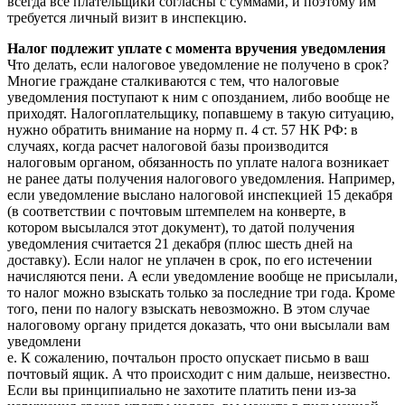
всегда все плательщики согласны с суммами, и поэтому им
требуется личный визит в инспекцию.
Налог подлежит уплате с момента вручения уведомления
Что делать, если налоговое уведомление не получено в срок?
Многие граждане сталкиваются с тем, что налоговые
уведомления поступают к ним с опозданием, либо вообще не
приходят. Налогоплательщику, попавшему в такую ситуацию,
нужно обратить внимание на норму п. 4 ст. 57 НК РФ: в
случаях, когда расчет налоговой базы производится
налоговым органом, обязанность по уплате налога возникает
не ранее даты получения налогового уведомления. Например,
если уведомление выслано налоговой инспекцией 15 декабря
(в соответствии с почтовым штемпелем на конверте, в
котором высылался этот документ), то датой получения
уведомления считается 21 декабря (плюс шесть дней на
доставку). Если налог не уплачен в срок, по его истечении
начисляются пени. А если уведомление вообще не присылали,
то налог можно взыскать только за последние три года. Кроме
того, пени по налогу взыскать невозможно. В этом случае
налоговому органу придется доказать, что они высылали вам
уведомлени
е. К сожалению, почтальон просто опускает письмо в ваш
почтовый ящик. А что происходит с ним дальше, неизвестно.
Если вы принципиально не захотите платить пени из-за