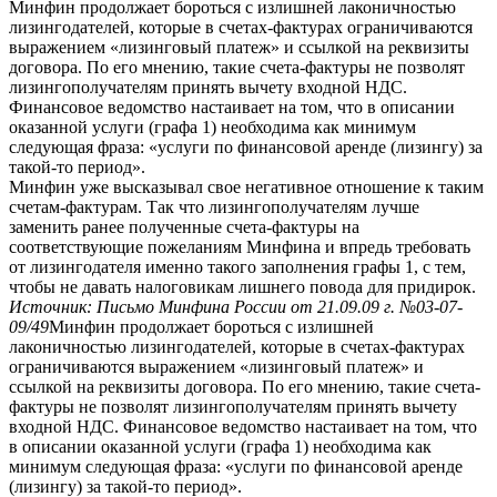
Минфин продолжает бороться с излишней лаконичностью
лизингодателей, которые в счетах-фактурах ограничиваются
выражением «лизинговый платеж» и ссылкой на реквизиты
договора. По его мнению, такие счета-фактуры не позволят
лизингополучателям принять вычету входной НДС.
Финансовое ведомство настаивает на том, что в описании
оказанной услуги (графа 1) необходима как минимум
следующая фраза: «услуги по финансовой аренде (лизингу) за
такой-то период».
Минфин уже высказывал свое негативное отношение к таким
счетам-фактурам. Так что лизингополучателям лучше
заменить ранее полученные счета-фактуры на
соответствующие пожеланиям Минфина и впредь требовать
от лизингодателя именно такого заполнения графы 1, с тем,
чтобы не давать налоговикам лишнего повода для придирок.
Источник: Письмо Минфина России от 21.09.09 г. №03-07-
09/49
Минфин продолжает бороться с излишней
лаконичностью лизингодателей, которые в счетах-фактурах
ограничиваются выражением «лизинговый платеж» и
ссылкой на реквизиты договора. По его мнению, такие счета-
фактуры не позволят лизингополучателям принять вычету
входной НДС. Финансовое ведомство настаивает на том, что
в описании оказанной услуги (графа 1) необходима как
минимум следующая фраза: «услуги по финансовой аренде
(лизингу) за такой-то период».