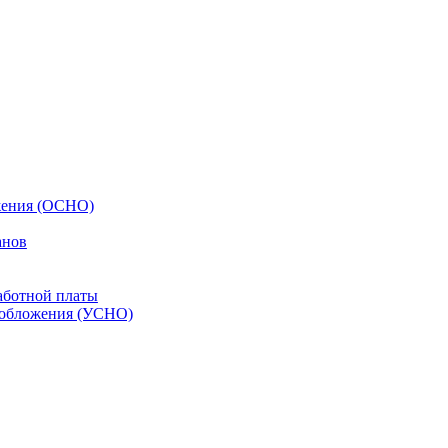
жения (ОСНО)
анов
аботной платы
ообложения (УСНО)