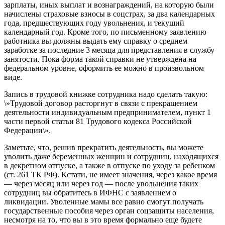
зарплаты, иных выплат и вознаграждений, на которую были
начислены страховые взносы в соцстрах, за два календарных
года, предшествующих году увольнения, и текущий
календарный год. Кроме того, по письменному заявлению
работника вы должны выдать ему справку о среднем
заработке за последние 3 месяца для представления в службу
занятости. Пока форма такой справки не утверждена на
федеральном уровне, оформить ее можно в произвольном
виде.
Запись в трудовой книжке сотрудника надо сделать такую:
\»Трудовой договор расторгнут в связи с прекращением
деятельности индивидуальным предпринимателем, пункт 1
части первой статьи 81 Трудового кодекса Российской
Федерации\».
Заметьте, что, решив прекратить деятельность, вы можете
уволить даже беременных женщин и сотрудниц, находящихся
в декретном отпуске, а также в отпуске по уходу за ребенком
(ст. 261 ТК РФ). Кстати, не имеет значения, через какое время
— через месяц или через год — после увольнения таких
сотрудниц вы обратитесь в ИФНС с заявлением о
ликвидации. Уволенные мамы все равно смогут получать
государственные пособия через орган соцзащиты населения,
несмотря на то, что вы в это время формально еще будете