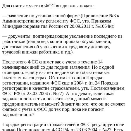
Для снятия с учета в ФСС вы должны подать:
— заявление по установленной форме (Приложение №3 к
Административному регламенту ФСС, утв. Приказом
Минздравсоцразвития России от 20.09.2011 г. №1054н);
— документы, подтверждающие увольнение последнего из
работников (например, копии приказа об увольнении,
допсоглашения об увольнении к трудовому договору,
трудовой книжки работника и т.д.).
После этого ФСС снимет вас с учета в течение 14
календарных дней со дня подачи заявления. Но с одной
оговоркой: если у вас нет недоимки по обязательным
платежам на соцстрах. Об этом сказано в Порядке
регистрации, изданном ФСС еще в 2004 г. (п. 24 Порядка
регистрации в качестве страхователей, утв. Постановлением
ФСС РФ от 23.03.2004 г. №27). А что делать, если такая
задолженность есть и погасить ее в данный момент
предприниматель не может? Значит ли это, что он не сможет
сняться с учета в ФСС до тех пор, пока не погасит
задолженность?
Порядок регистрации страхователей в ФСС регулируется не
только Постановлением ФСС РФ от 23.03.2004 г. №27. Есть