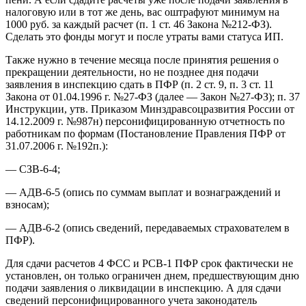
налоговую или в тот же день, вас оштрафуют минимум на
1000 руб. за каждый расчет (п. 1 ст. 46 Закона №212-ФЗ).
Сделать это фонды могут и после утраты вами статуса ИП.
Также нужно в течение месяца после принятия решения о
прекращении деятельности, но не позднее дня подачи
заявления в инспекцию сдать в ПФР (п. 2 ст. 9, п. 3 ст. 11
Закона от 01.04.1996 г. №27-ФЗ (далее — Закон №27-ФЗ); п. 37
Инструкции, утв. Приказом Минздравсоцразвития России от
14.12.2009 г. №987н) персонифицированную отчетность по
работникам по формам (Постановление Правления ПФР от
31.07.2006 г. №192п.):
— СЗВ-6-4;
— АДВ-6-5 (опись по суммам выплат и вознаграждений и
взносам);
— АДВ-6-2 (опись сведений, передаваемых страхователем в
ПФР).
Для сдачи расчетов 4 ФСС и РСВ-1 ПФР срок фактически не
установлен, он только ограничен днем, предшествующим дню
подачи заявления о ликвидации в инспекцию. А для сдачи
сведений персонифицированного учета законодатель