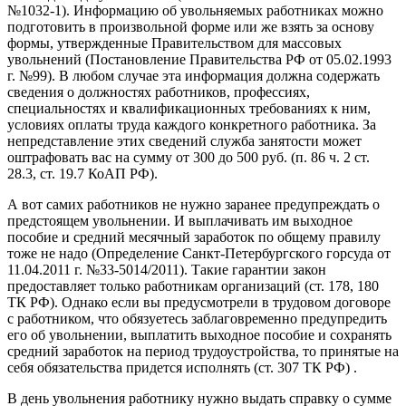
№1032-1). Информацию об увольняемых работниках можно
подготовить в произвольной форме или же взять за основу
формы, утвержденные Правительством для массовых
увольнений (Постановление Правительства РФ от 05.02.1993
г. №99). В любом случае эта информация должна содержать
сведения о должностях работников, профессиях,
специальностях и квалификационных требованиях к ним,
условиях оплаты труда каждого конкретного работника. За
непредставление этих сведений служба занятости может
оштрафовать вас на сумму от 300 до 500 руб. (п. 86 ч. 2 ст.
28.3, ст. 19.7 КоАП РФ).
А вот самих работников не нужно заранее предупреждать о
предстоящем увольнении. И выплачивать им выходное
пособие и средний месячный заработок по общему правилу
тоже не надо (Определение Санкт-Петербургского горсуда от
11.04.2011 г. №33-5014/2011). Такие гарантии закон
предоставляет только работникам организаций (ст. 178, 180
ТК РФ). Однако если вы предусмотрели в трудовом договоре
с работником, что обязуетесь заблаговременно предупредить
его об увольнении, выплатить выходное пособие и сохранять
средний заработок на период трудоустройства, то принятые на
себя обязательства придется исполнять (ст. 307 ТК РФ) .
В день увольнения работнику нужно выдать справку о сумме