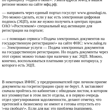
регионе можно на сайте мфц.рф;
— направить через единый портал госуслуг www.gosuslugi.ru.
Это можно сделать, если у вас есть электронная цифровая
подпись (ЭЦП), или же нужно получить в центрах продаж
ОАО \»Ростелеком\» специальный код активации для
регистрации на портале;
— с помощью сервиса \»Подача электронных документов на
государственную регистрацию\» на сайте ФНС: www.nalog.ru
— Электронные услуги — Подача электронных документов
на государственную регистрацию. Но подать
документы через
этот сервис можно только при наличии у вас ЭЦП. Можно,
конечно, воспользоваться платными услугами нотариуса, у
которого есть ЭЦП.
В некоторых ИФНС у предпринимателей при личном приеме
документы на госрегистрацию сразу не берут. А заставляют
сначала пройтись по кабинетам с обходным листом, в котором
все упомянутые в этом листе отделы, и в первую очередь
отдел урегулирования задолженности, делают отметку, что
претензий к бизнесмену не имеют и готовы отпустить его
\»на свободу\». Если для вас это проблема (например,