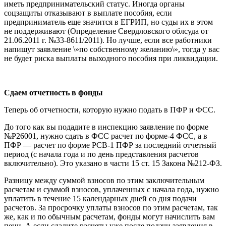
иметь предпринимательский статус. Иногда органы
соцзащиты отказывают в выплате пособия, если
предприниматель еще значится в ЕГРИП, но суды их в этом
не поддерживают (Определение Свердловского облсуда от
21.06.2011 г. №33-8611/2011). Но лучше, если все работники
напишут заявление \»по собственному желанию\», тогда у вас
не будет риска выплаты выходного пособия при ликвидации.
Сдаем отчетность в фонды
Теперь об отчетности, которую нужно подать в ПФР и ФСС.
До того как вы подадите в инспекцию заявление по форме
№Р26001, нужно сдать в ФСС расчет по форме-4 ФСС, а в
ПФР — расчет по форме РСВ-1 ПФР за последний отчетный
период (с начала года и по день представления расчетов
включительно). Это указано в части 15 ст. 15 Закона №212-ФЗ.
Разницу между суммой взносов по этим заключительным
расчетам и суммой взносов, уплаченных с начала года, нужно
уплатить в течение 15 календарных дней со дня подачи
расчетов. За просрочку уплаты взносов по этим расчетам, так
же, как и по обычным расчетам, фонды могут начислить вам
пени. А если сдадите расчеты уже после подачи заявления в