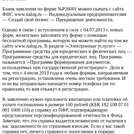
Бланк заявления по форме №Р26001 можно скачать с сайта
ФНС www.nalog.ru — Индивидуальным предпринимателям
— Создай свой бизнес — Прекращение деятельности.
Однако в связи с вступлением в силу с 04.07.2013 г. новых
форм, желательно заполнять эту форму с помощью
бесплатной программы, которую вы можете найти на том же
сайте www.nalog.ru. В разделе \»Электронные услуги\» —
Программные средства для юридических и физических лиц —
Программные средства для юридических лиц. Программа
называется \»Программа формирования документов,
используемых при государственной регистрации\». Дело в
том, что с 4 июля 2013 года к любым формам, направляемым
на регистрацию, установлены очень жесткие требования. И
если вы неправильно напишете номер телефона (не по
правилам), то вам откажут в регистрации.
К заявлению нужно приложить квитанцию или платежку об
уплате госпошлины в размере 160 рублей (КБК 182 108 07 01
001 1000 110) и справку из ПФР, подтверждающую
представление персонифицированной отчетности в Фонд.
Заметьте, что эта справка выдается независимо от наличия у
вас задолженности по страховым взносам. Если у вас такой
справки нет, ничего страшного: налоговики в порядке