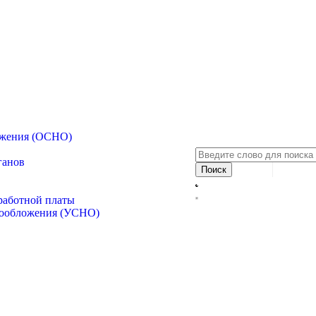
ожения (ОСНО)
ганов
аработной платы
гообложения (УСНО)