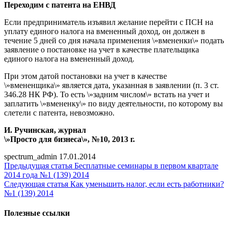
Переходим с патента на ЕНВД
Если предприниматель изъявил желание перейти с ПСН на
уплату единого налога на вмененный доход, он должен в
течение 5 дней со дня начала применения \»вмененки\» подать
заявление о постановке на учет в качестве плательщика
единого налога на вмененный доход.
При этом датой постановки на учет в качестве
\»вмененщика\» является дата, указанная в заявлении (п. 3 ст.
346.28 НК РФ). То есть \»задним числом\» встать на учет и
заплатить \»вмененку\» по виду деятельности, по которому вы
слетели с патента, невозможно.
И. Ручинская, журнал
\»Просто для бизнеса\», №10, 2013 г.
spectrum_admin
17.01.2014
Предыдущая статья
Бесплатные семинары в первом квартале
2014 года №1 (139) 2014
Следующая статья
Как уменьшить налог, если есть работники?
№1 (139) 2014
Полезные ссылки