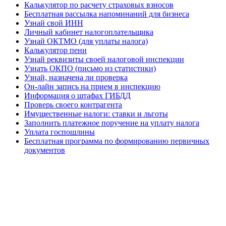
Калькулятор по расчету страховых взносов
Бесплатная рассылка напоминаний для бизнеса
Узнай свой ИНН
Личный кабинет налогоплательщика
Узнай ОКТМО (для уплаты налога)
Калькулятор пени
Узнай реквизиты своей налоговой инспекции
Узнать ОКПО (письмо из статистики)
Узнай, назначена ли проверка
Он-лайн запись на прием в инспекцию
Информация о штафах ГИБДД
Проверь своего контрагента
Имущественные налоги: ставки и льготы
Заполнить платежное поручение на уплату налога
Уплата госпошлины
Бесплатная программа по формированию первичных
документов