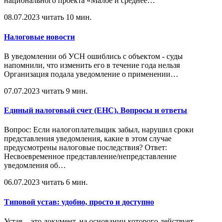
национального проекта «Малое и среднее
…
08.07.2023
читать 10 мин.
Налоговые новости
В уведомлении об УСН ошиблись с объектом - суды
напомнили, что изменить его в течение года нельзя
Организация подала уведомление о применении
…
07.07.2023
читать 9 мин.
Единый налоговый счет (ЕНС). Вопросы и ответы
Вопрос: Если налогоплательщик забыл, нарушил сроки
представления уведомления, какие в этом случае
предусмотрены налоговые последствия? Ответ:
Несвоевременное представление/непредставление
уведомления об
…
06.07.2023
читать 6 мин.
Типовой устав: удобно, просто и доступно
Устав – это документ, на основании которого действует