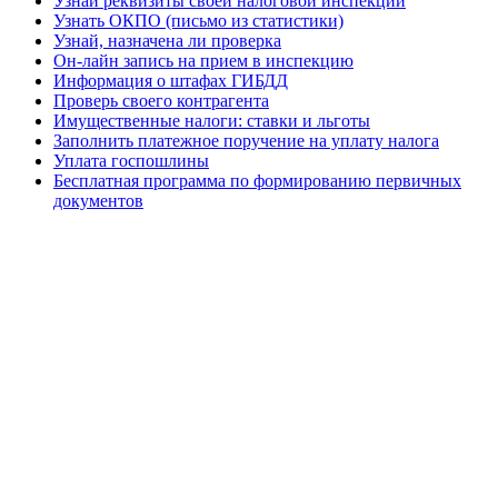
Узнай реквизиты своей налоговой инспекции
Узнать ОКПО (письмо из статистики)
Узнай, назначена ли проверка
Он-лайн запись на прием в инспекцию
Информация о штафах ГИБДД
Проверь своего контрагента
Имущественные налоги: ставки и льготы
Заполнить платежное поручение на уплату налога
Уплата госпошлины
Бесплатная программа по формированию первичных
документов