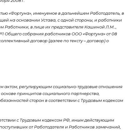
2008 г.
тью «Фортуна», именуемое в дальнейшем Работодатель, в
щей на основании Устава, с одной стороны, и работники
 Работники, в лице их представителя Кашиной Л.М..,
1 Общего собрания работников ООО «Фортуна» от 08
оллективный договор (далее по тексту – договор) о
вым актом, регулирующим социально-трудовые отношения
 основе принципов социального партнерства,
бязанностей сторон в соответствии с Трудовым кодексом
тветствии с Трудовым кодексом РФ, иным действующим
 поступивших от Работодателя и Работников замечаний,