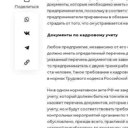
документы, которые необходимо иметь н
Поделиться
предпринимателя, поскольку в соответс
предприниматели приравнены в обязанно
страдать от того, что он устраивается н
Документы по кадровому учету
Любое предприятие, независимо от его
должно иметь определенный перечень до
указанный перечень документов не завис
то предприниматель с двумя-тремя раб
ста человек. Такое требование к кадро
в нормах Трудового кодекса Российской 
Ни в одном нормативном акте РФ не за
учету, который должен быть на том или 
назовет перечень документов, которые
учету, но и будут соответствовать тре
контрольных мероприятий органами по 
обусловлено, прежде всего, практикой о
которой выработались те документы, ко