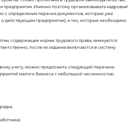
ни предприятия. Именно поэтому организовывать кадровый
мо с определения перечня документов, которые уже
т о действующем предприятии), и тех, которые необходимо
ятии, содержащие нормы трудового права, именуются
тветственно, после их издания включаются в систему
вому учету, можно предложить следующий перечень
дприятий малого бизнеса с небольшой численностью
рядка;
аботника;