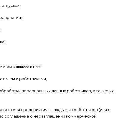
 отпусках;
едприятия;
;
ка;
к и вкладышей к ним;
дателем и работниками;
обработки персональных данных работников, а также их
оводителя предприятия с каждым из работников (или с
ено соглашение о неразглашении коммерческой