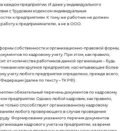
а каждом предприятии. И даже у индивидуального
твии с Трудовым кодексом индивидуальные
стях к предприятиям. К тому же работник не должен
а работу к предпринимателю, а не в ООО.
 формы собственности и организационно-правовой формы,
кументов по кадровому учету. При этом, как правило,
ит от количества работников данной организации – будь
отниками или крупное предприятие, насчитывающее более
вому учету любого предприятия определено, прежде всего,
Федерации (далее по тексту – ТК РФ).
креплен обязательный перечень документов по кадровому
ином предприятии. Однако любой кадровик, как правило,
 не только способствуют организованному кадровому
бованиям любого проверяющего в случае проведения
труду. Формирование указанного перечня документов
рганизации кадрового учета на предприятии, за время
торые не только прописаны в трудовом законодательстве,