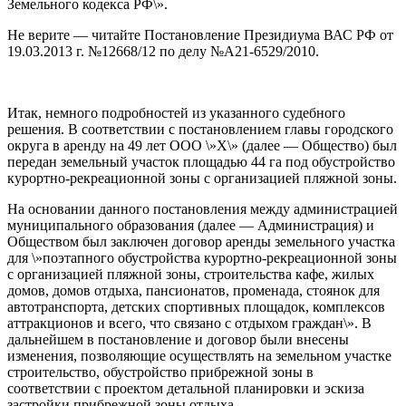
Земельного кодекса РФ\».
Не верите — читайте Постановление Президиума ВАС РФ от
19.03.2013 г. №12668/12 по делу №А21-6529/2010.
Итак, немного подробностей из указанного судебного
решения. В соответствии с постановлением главы городского
округа в аренду на 49 лет ООО \»Х\» (далее — Общество) был
передан земельный участок площадью 44 га под обустройство
курортно-рекреационной зоны с организацией пляжной зоны.
На основании данного постановления между администрацией
муниципального образования (далее — Администрация) и
Обществом был заключен договор аренды земельного участка
для \»поэтапного обустройства курортно-рекреационной зоны
с организацией пляжной зоны, строительства кафе, жилых
домов, домов отдыха, пансионатов, променада, стоянок для
автотранспорта, детских спортивных площадок, комплексов
аттракционов и всего, что связано с отдыхом граждан\». В
дальнейшем в постановление и договор были внесены
изменения, позволяющие осуществлять на земельном участке
строительство, обустройство прибрежной зоны в
соответствии с проектом детальной планировки и эскиза
застройки прибрежной зоны отдыха.