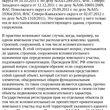
округа от 10.10.2011 г. по делу №А43-289/2011, ФАС Северо-
Западного округа от 12.12.2011 г. по делу №А66-10691/2009,
ФАС Поволжского округа от 29.09.2011 г. по делу №А65-
19364/2010, ФАС Северо-Кавказского округа от 02.07.2012 г.
по делу №А20-1310/2011). Это право возникает у него только
после восстановления соответствующего здания, строения,
сооружения.
В практике возникают также случаи, когда, например, на
одном земельном участке располагается комплекс зданий,
строений, сооружений, в том числе вспомогательного
назначения. В этой ситуации возникает вопрос, учитываются
ли здания, строения, сооружения вспомогательного
назначения при определении размера земельного участка,
подлежащего приватизации. Президиум ВАС РФ ответил на
данный вопрос следующим образом: если сооружения
основного и вспомогательного назначения представляют
собой единый объект, который состоит из разнородных
элементов, объединенных общим функциональным
назначением, то такие сооружения являются единым, прочно
связанным с землей сооружением, имеющим в своем составе
объекты недвижимости вспомогательного характера.
Государственная регистрация прав на отдельные объекты (в
том числе вспомогательные) не препятствует приватизации
земельного участка под всей территорией указанного единого