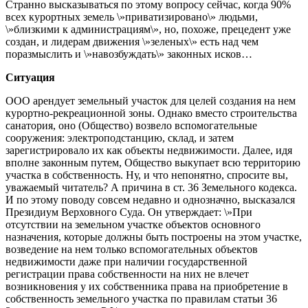
Странно высказываться по этому вопросу сейчас, когда 90%
всех курортных земель \»приватизировано\» людьми,
\»близкими к администрациям\», но, похоже, прецедент уже
создан, и лидерам движения \»зеленых\» есть над чем
поразмыслить и \»навозбуждать\» законных исков…
Ситуация
ООО арендует земельный участок для целей создания на нем
курортно-рекреационной зоны. Однако вместо строительства
санатория, оно (Общество) возвело вспомогательные
сооружения: электроподстанцию, склад, и затем
зарегистрировало их как объекты недвижимости. Далее, идя
вполне законным путем, Общество выкупает всю территорию
участка в собственность. Ну, и что непонятно, спросите вы,
уважаемый читатель? А причина в ст. 36 Земельного кодекса.
И по этому поводу совсем недавно и однозначно, высказался
Президиум Верховного Суда. Он утверждает: \»При
отсутствии на земельном участке объектов основного
назначения, которые должны быть построены на этом участке,
возведение на нем только вспомогательных объектов
недвижимости даже при наличии государственной
регистрации права собственности на них не влечет
возникновения у их собственника права на приобретение в
собственность земельного участка по правилам статьи 36