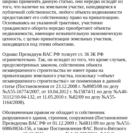
широко применять данную статью, они нередко исходят из
того, что наличие на земельном участке, находящемся в
публичной собственности, любого объекта недвижимости
предоставляет его собственнику право на приватизацию.
Основываясь на указанной трактовке, участники
гражданского оборота нередко приобретают объекты
недвижимости, имеющие незначительную экономическую
ценность, с целью приватизации земельных участков,
находящихся под этими объектами.
Однако Президиум ВАС РФ толкует ст. 36 ЗК РФ
ограничительно. Так, он исходит из того, что кроме случаев,
предусмотренных законом, собственник объекта
незавершенного строительства не имеет права на
приватизацию земельного участка, поскольку \»объект
незавершенного строительства\» не поименован в данной
статье (Постановления от 23.12.2008 г. №8985/08 по делу
№А55-16774/2007, от 10.04.2012 г. №15874/11 по делу №А40-
31112/10-94-132, от 11.05.2010 г. №82/09 по делу №А55-
1164/2008).
Обозначенным правом не обладает и собственник
разрушенного здания, строения, сооружения (Постановление
Президиума ВАС РФ от 01.12.2009 г. №6811/09 по делу №А51-
6986/0834-156, а также Постановления ФАС Волго-Вятского