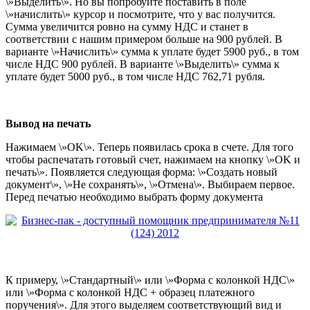
\»Выделить\». Но вы попробуйте поставить в поле
\»начислить\» курсор и посмотрите, что у вас получится.
Сумма увеличится ровно на сумму НДС и станет в
соответствии с нашим примером больше на 900 рублей. В
варианте \»Начислить\» сумма к уплате будет 5900 руб., в том
числе НДС 900 рублей. В варианте \»Выделить\» сумма к
уплате будет 5000 руб., в том числе НДС 762,71 рубля.
Вывод на печать
Нажимаем \»OK\». Теперь появилась срока в счете. Для того
чтобы распечатать готовый счет, нажимаем на кнопку \»OK и
печать\». Появляется следующая форма: \»Создать новый
документ\», \»Не сохранять\», \»Отмена\». Выбираем первое.
Перед печатью необходимо выбрать форму документа
К примеру, \»Стандартный\» или \»Форма с колонкой НДС\»
или \»Форма с колонкой НДС + образец платежного
поручения\». Для этого выделяем соответствующий вид и