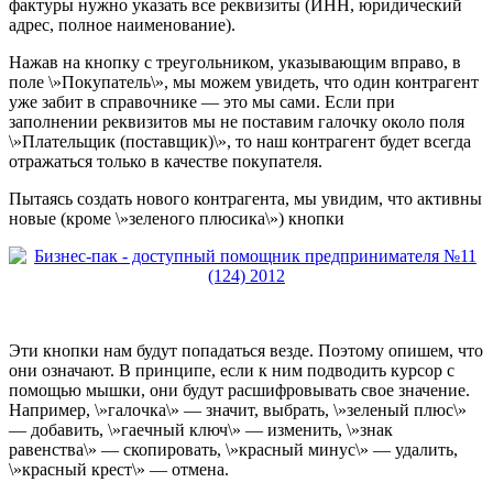
фактуры нужно указать все
реквизиты (ИНН, юридический
адрес, полное наименование).
Нажав на кнопку с треугольником, указывающим вправо, в
поле \»Покупатель\», мы можем увидеть, что один контрагент
уже забит в справочнике — это мы сами. Если при
заполнении реквизитов мы не поставим галочку около поля
\»Плательщик (поставщик)\», то наш контрагент будет всегда
отражаться только в качестве покупателя.
Пытаясь создать нового контрагента, мы увидим, что активны
новые (кроме \»зеленого плюсика\») кнопки
Эти кнопки нам будут попадаться везде. Поэтому опишем, что
они означают. В принципе, если к ним подводить курсор с
помощью мышки, они будут расшифровывать свое значение.
Например, \»галочка\» — значит, выбрать, \»зеленый плюс\»
— добавить, \»гаечный ключ\» — изменить, \»знак
равенства\» — скопировать, \»красный минус\» — удалить,
\»красный крест\» — отмена.