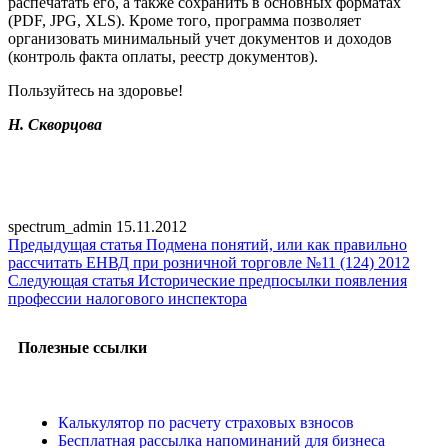
распечатать его, а также сохранить в основных форматах
(PDF, JPG, XLS). Кроме того, программа позволяет
организовать минимальный учет документов и доходов
(контроль факта оплаты, реестр документов).
Пользуйтесь на здоровье!
Н. Скворцова
spectrum_admin
15.11.2012
Предыдущая статья
Подмена понятий, или как правильно
рассчитать ЕНВД при розничной торговле №11 (124) 2012
Следующая статья
Исторические предпосылки появления
профессии налогового инспектора
Полезные ссылки
Калькулятор по расчету страховых взносов
Бесплатная рассылка напоминаний для бизнеса