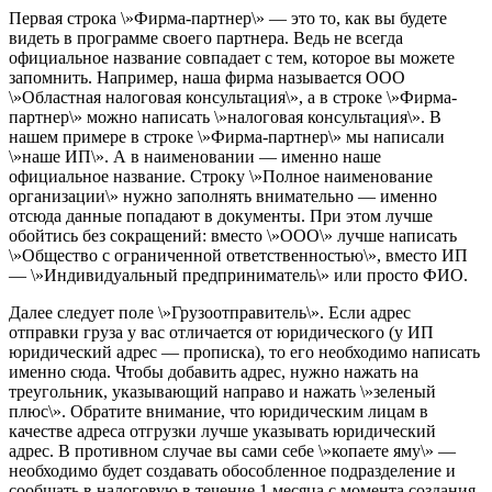
Первая строка \»Фирма-партнер\» — это то, как вы будете
видеть в программе своего партнера. Ведь не всегда
официальное название совпадает с тем, которое вы можете
запомнить. Например, наша фирма называется ООО
\»Областная налоговая консультация\», а в строке \»Фирма-
партнер\» можно написать \»налоговая консультация\». В
нашем примере в строке \»Фирма-партнер\» мы написали
\»наше ИП\». А в наименовании — именно наше
официальное название. Строку \»Полное наименование
организации\» нужно за
полнять внимательно — именно
отсюда данные попадают в документы. При этом лучше
обойтись без сокращений: вместо \»ООО\» лучше написать
\»Общество с ограниченной ответственностью\», вместо ИП
— \»Индивидуальный предприниматель\» или просто ФИО.
Далее следует поле \»Грузоотправитель\». Если адрес
отправки груза у вас отличается от юридического (у ИП
юридический адрес — прописка), то его необходимо написать
именно сюда. Чтобы добавить адрес, нужно нажать на
треугольник, указывающий направо и нажать \»зеленый
плюс\». Обратите внимание, что юридическим лицам в
качестве адреса отгрузки лучше указывать юридический
адрес. В противном случае вы сами себе \»копаете яму\» —
необходимо будет создавать обособленное подразделение и
сообщать в налоговую в течение 1 месяца с момента создания