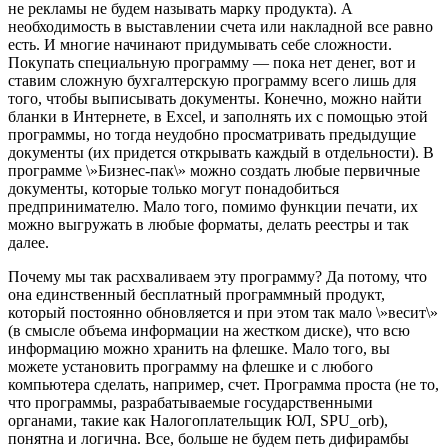
не рекламы не будем называть марку продукта). А
необходимость в выставлении счета или накладной все равно
есть. И многие начинают придумывать себе сложности.
Покупать специальную программу — пока нет денег, вот и
ставим сложную бухгалтерскую программу всего лишь для
того, чтобы выписывать документы. Конечно, можно найти
бланки в Интернете, в Excel, и заполнять их с помощью этой
программы, но тогда неудобно просматривать предыдущие
документы (их придется открывать каждый в отдельности). В
программе \»Бизнес-пак\» можно создать любые первичные
документы, которые только могут понадобиться
предпринимателю. Мало того, помимо функции печати, их
можно выгружать в любые форматы, делать реестры и так
далее.
Почему мы так расхваливаем эту программу? Да потому, что
она единственный бесплатный программный продукт,
который постоянно обновляется и при этом так мало \»весит\»
(в смысле объема информации на жестком диске), что всю
информацию можно хранить на флешке. Мало того, вы
можете установить программу на флешке и с любого
компьютера сделать, например, счет. Программа проста (не то,
что программы, разрабатываемые государственными
органами, такие как Налогоплательщик ЮЛ, SPU_orb),
понятна и логична. Все, больше не будем петь дифирамбы