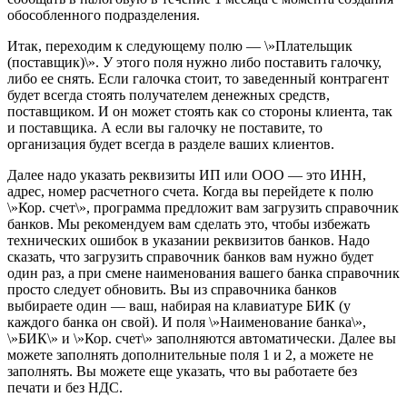
обособленного подразделения.
Итак, переходим к следующему полю — \»Плательщик
(поставщик)\». У этого поля нужно либо поставить галочку,
либо ее снять. Если галочка стоит, то заведенный контрагент
будет всегда стоять получателем денежных средств,
поставщиком. И он может стоять как со стороны клиента, так
и поставщика. А если вы галочку не поставите, то
организация будет всегда в разделе ваших клиентов.
Далее надо указать реквизиты ИП или ООО — это ИНН,
адрес, номер расчетного счета. Когда вы перейдете к полю
\»Кор. счет\», программа предложит вам загрузить справочник
банков. Мы рекоменду
ем вам сделать это, чтобы избежать
технических ошибок в указании реквизитов банков. Надо
сказать, что загрузить справочник банков вам нужно будет
один раз, а при смене наименования вашего банка справочник
просто следует обновить. Вы из справочника банков
выбираете
один — ваш, набирая на клавиатуре БИК (у
каждого банка он свой). И поля \»Наименование банка\»,
\»БИК\» и \»Кор. счет\» заполняются автоматически. Далее вы
можете заполнять дополнительные поля 1 и 2, а можете не
заполнять. Вы можете еще указать, что вы работаете без
печати и без НДС.