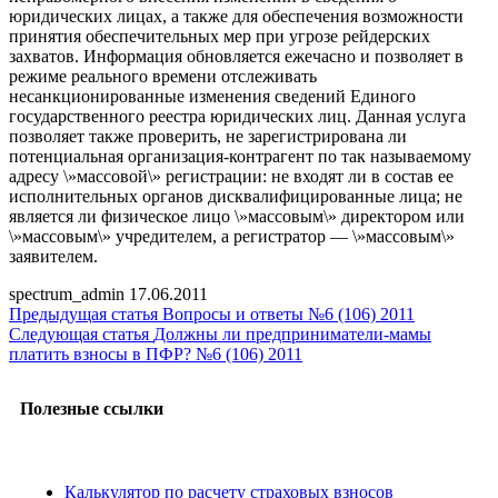
юридических лицах, а также для обеспечения возможности
принятия обеспечительных мер при угрозе рейдерских
захватов. Информация обновляется ежечасно и позволяет в
режиме реального времени отслеживать
несанкционированные изменения сведений Единого
государственного реестра юридических лиц. Данная услуга
позволяет также проверить, не зарегистрирована ли
потенциальная организация-контрагент по так называемому
адресу \»массовой\» регистрации: не входят ли в состав ее
исполнительных органов дисквалифицированные лица; не
является ли физическое лицо \»массовым\» директором или
\»массовым\» учредителем, а регистратор — \»массовым\»
заявителем.
spectrum_admin
17.06.2011
Предыдущая статья
Вопросы и ответы №6 (106) 2011
Следующая статья
Должны ли предприниматели-мамы
платить взносы в ПФР? №6 (106) 2011
Полезные ссылки
Калькулятор по расчету страховых взносов