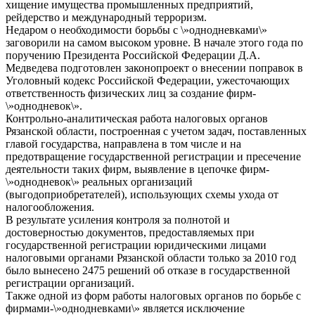
хищение имущества промышленных предприятий,
рейдерство и международный терроризм.
Недаром о необходимости борьбы с \»однодневками\»
заговорили на самом высоком уровне. В начале этого года по
поручению Президента Российской Федерации Д.А.
Медведева подготовлен законопроект о внесении поправок в
Уголовный кодекс Российской Федерации, ужесточающих
ответственность физических лиц за создание фирм-
\»однодневок\».
Контрольно-аналитическая работа налоговых органов
Рязанской области, построенная с учетом задач, поставленных
главой государства, направлена в том числе и на
предотвращение государственной регистрации и пресечение
деятельности таких фирм, выявление в цепочке фирм-
\»однодневок\» реальных организаций
(выгодоприобретателей), использующих схемы ухода от
налогообложения.
В результате усиления контроля за полнотой и
достоверностью документов, предоставляемых при
государственной регистрации юридическими лицами
налоговыми органами Рязанской области только за 2010 год
было вынесено 2475 решений об отказе в государственной
регистрации организаций.
Также одной из форм работы налоговых органов по борьбе с
фирмами-\»однодневками\» является исключение