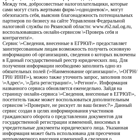
Между тем, добросовестные налогоплательщики, которые
сами могут стать жертвами фирм-\»однодневок\», могут
обезопасить себя, выяснив благонадежность потенциальных
партнеров по бизнесу на сайте Управления Федеральной
налоговой службы по Рязанской области: www.r62.naLog.ru,
воспользовавшись онлайн-сервисом \»Проверь себя и
контрагента\».
Сервис \»Сведения, внесенные в ЕГРЮЛ\» предоставляет
заинтересованным лицам возможность получить основную
информацию об организациях, сведения о которых включены
в Единый государственный реестр юридических лиц. Для
получения информации необходимо заполнить одно из
обязательных полей (\»Наименование организации\», \»ОГРН/
ГРН/ ИНН\»), можно также уточнить запрос, заполнив поля
\»Адрес\», \»Дата регистрации\», \»Регион\». Информация
названного сервиса обновляется еженедельно. Зайдя на
страницу онлайн-сервиса \»Сведения, внесенные в ЕГРЮЛ\»,
посетитель также может воспользоваться дополнительным
сервисом \»Проверьте, не рискует ли ваш бизнес?\» Данный
сервис создан в целях информирования участников
гражданского оборота о представлении документов для
государственной регистрации изменений, вносимых в
учредительные документы юридического лица. Указанная
информация может быть использована для пресечения
неправомерного внесения изменений в сведения о