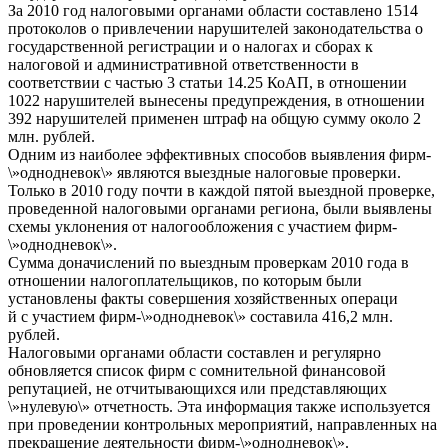
За 2010 год налоговыми органами области составлено 1514
протоколов о привлечении нарушителей законодательства о
государственной регистрации и о налогах и сборах к
налоговой и административной ответственности в
соответствии с частью 3 статьи 14.25 КоАП, в отношении
1022 нарушителей вынесены предупреждения, в отношении
392 нарушителей применен штраф на общую сумму около 2
млн. рублей.
Одним из наиболее эффективных способов выявления фирм-
\»однодневок\» являются выездные налоговые проверки.
Только в 2010 году почти в каждой пятой выездной проверке,
проведенной налоговыми органами региона, были выявлены
схемы уклонения от налогообложения с участием фирм-
\»однодневок\».
Сумма доначислений по выездным проверкам 2010 года в
отношении налогоплательщиков, по которым были
установлены факты совершения хозяйственных операци
й с участием фирм-\»однодневок\» составила 416,2 млн.
рублей.
Налоговыми органами области составлен и регулярно
обновляется список фирм с сомнительной финансовой
репутацией, не отчитывающихся или представляющих
\»нулевую\» отчетность. Эта информация также используется
при проведении контрольных мероприятий, направленных на
прекращение деятельности фирм-\»однодневок\».