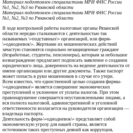
Материал подготовлен специалистами МРИ ФНС России
№1, №2, №3 по Рязанской области
Материал подготовлен специалистами МРИ ФНС России
№1, №2, №3 по Рязанской области
В ходе контрольной работы налоговые органы Рязанской
области нередко сталкиваются с деятельностью так
называемых \»подставных\» организаций, или фирм-
\»однодневок\». Жертвами их мошеннических действий
зачастую становятся социально незащищенные граждане
(безработные, студенты, пенсионеры), которым за небольшое
вознаграждение предлагают подписать заявление о создании
юридического лица, доверенность на ведение деятельности от
имени организации или другие документы. Также паспорт
может попасть в руки мошенников в случае его утери.
Всем известно, что единственной целью создания фирмы-
\»однодневки\» является совершение экономических
преступлений и уклонение от уплаты налогов. При этом
правонарушение совершается неустановленными лицами, а
вся полнота налоговой, административной и уголовной
ответственности возлагается на руководителя организации —
владельца паспорта.
Деятельность фирм-\»однодневок\» представляет собой
экономическую угрозу для нашей страны, является
источником таких преступных деяний как коррупция,