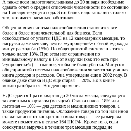
А также всем налогоплательщикам до 20 января необходимо
сдавать отчет о средней списочной численности по состоянию
на 1 января текущего года. Этот бланк надо заполнять только
тем, кто имеет наемных работников.
Общепринятая система налогообложения становится все
более и более привлекательной для бизнеса. Если
освободиться от уплаты НДС на 12 календарных месяцев, то
нагрузка даже меньше, чем на \»упрощенке\» с базой \»доходы
минус расходы\» (15%). По общепринятой системе платится
только налог 13%. При этом нет ограничения по
минимальному налогу в 1% от выручки (как это есть при
\»упрощенке\») — главное, чтобы не было убытка. Минусом
общепринятой системы налогообложения является запутанная
книга доходов и расходов. Она утверждена еще в 2002 году. В
бланке даже ставка НДС еще старая — 20%. Но в книге
можно разобраться. Это дело времени.
НДС сдается 1 раз в квартал до 20 числа месяца, следующего
за отчетным кварталом (месяцем). Ставка налога 18% или
льготная — 10% — для детских и медицинских товаров, а
также продуктов питания. Обложение товара по той или иной
ставке зависит от конкретного вида товара — ее размер вы
можете посмотреть в статье 164 НК РФ. Кроме того, если
совокупная выручка в течение трех месяцев подряд не