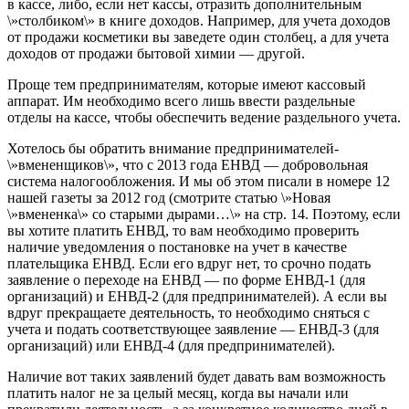
в кассе, либо, если нет кассы, отразить дополнительным
\»столбиком\» в книге доходов. Например, для учета доходов
от продажи косметики вы заведете один столбец, а для учета
доходов от продажи бытовой химии — другой.
Проще тем предпринимателям, которые имеют кассовый
аппарат. Им необходимо всего лишь ввести раздельные
отделы на кассе, чтобы обеспечить ведение раздельного учета.
Хотелось бы обратить внимание предпринимателей-
\»вмененщиков\», что с 2013 года ЕНВД — добровольная
система налогообложения. И мы об этом писали в номере 12
нашей газеты за 2012 год (смотрите статью \»Новая
\»вмененка\» со старыми дырами…\» на стр. 14. Поэтому, если
вы хотите платить ЕНВД, то вам необходимо проверить
наличие уведомления о постановке на учет в качестве
плательщика ЕНВД. Если его вдруг нет, то срочно подать
заявление о переходе на ЕНВД — по форме ЕНВД-1 (для
организаций) и ЕНВД-2 (для предпринимателей). А если вы
вдруг прекращаете деятельность, то необходимо сняться с
учета и подать соответствующее заявление — ЕНВД-3 (для
организаций) или ЕНВД-4 (для предпринимателей).
Наличие вот таких заявлений будет давать вам возможность
платить налог не за целый месяц, когда вы начали или