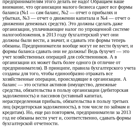
предпринимателям этого делать не надо! Обращаем ваше
внимание, что организации малого бизнеса сдают все формы
баланса (№1 — сам баланс, №2 — отчет о прибылях и
убытках, №3 — отчет о движении капитала и №4 — отчет о
движении денежных средств). Это должны сделать даже
организации, уплачивающие налог по упрощенной системе
налогообложения, в 2013 году бухгалтерский учет они
должны были вести, а значит, и сдавать эти формы теперь
обязаны. Предприниматели вообще могут не вести бухучет, и
формы баланса сдавать они не должны! Ведь бухучет — это
учет хозяйственных операций для собственников. А в
организации их может быть более одного (в отличие от
предпринимателя). В принципе, правила бухгалтерского учета
созданы для того, чтобы единообразно отражать все
хозяйственные операции, происходящие в организации. А
баланс — это остатки активов (имущество, денежные
средства, обязательства в пользу организации (дебиторская
задолженность) и пассивов (уставный капитал,
нераспределенная прибыль, обязательства в пользу третьих
лиц (кредиторская задолженность), в том числе по займам и
кредитам). Но, еще раз повторяем, предприниматели за 2013
год не обязаны вести учет и, соответственно, сдавать формы
бухгалтерской отчетности.