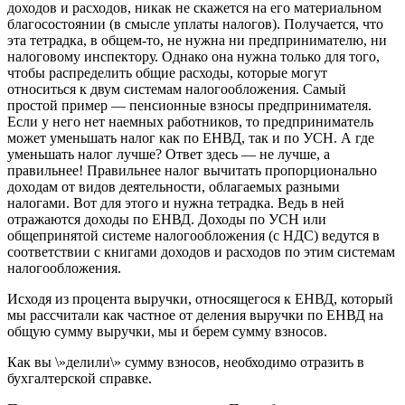
доходов и расходов, никак не скажется на его материальном
благосостоянии (в смысле уплаты налогов). Получается, что
эта тетрадка, в общем-то, не нужна ни предпринимателю, ни
налоговому инспектору. Однако она нужна только для того,
чтобы распределить общие расходы, которые могут
относиться к двум системам налогообложения. Самый
простой пример — пенсионные взносы предпринимателя.
Если у него нет наемных работников, то предприниматель
может уменьшать налог как по ЕНВД, так и по УСН. А где
уменьшать налог лучше? Ответ здесь — не лучше, а
правильнее! Правильнее налог вычитать пропорционально
доходам от видов деятельности, облагаемых разными
налогами. Вот для этого и нужна тетрадка. Ведь в ней
отражаются доходы по ЕНВД. Доходы по УСН или
общепринятой системе налогообложения (с НДС) ведутся в
соответствии с книгами доходов и расходов по этим системам
налогообложения.
Исходя из процента выручки, относящегося к ЕНВД, который
мы рассчитали как частное от деления выручки по ЕНВД на
общую сумму выручки, мы и берем сумму взносов.
Как вы \»делили\» сумму взносов, необходимо отразить в
бухгалтерской справке.