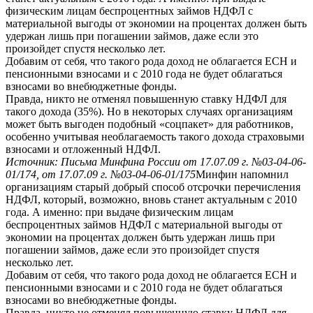
физическим лицам беспроцентных займов НДФЛ с
материальной выгоды от экономии на процентах должен быть
удержан лишь при погашении займов, даже если это
произойдет спустя несколько лет.
Добавим от себя, что такого рода доход не облагается ЕСН и
пенсионными взносами и с 2010 года не будет облагаться
взносами во внебюджетные фонды.
Правда, никто не отменял повышенную ставку НДФЛ для
такого дохода (35%). Но в некоторых случаях организациям
может быть выгоден подобный «соцпакет» для работников,
особенно учитывая необлагаемость такого дохода страховыми
взносами и отложенный НДФЛ.
Источник: Письма Минфина России от 17.07.09 г. №03-04-06-
01/174, от 17.07.09 г. №03-04-06-01/175
Минфин напомнил
организациям старый добрый способ отсрочки перечисления
НДФЛ, который, возможно, вновь станет актуальным с 2010
года. А именно: при выдаче физическим лицам
беспроцентных займов НДФЛ с материальной выгоды от
экономии на процентах должен быть удержан лишь при
погашении займов, даже если это произойдет спустя
несколько лет.
Добавим от себя, что такого рода доход не облагается ЕСН и
пенсионными взносами и с 2010 года не будет облагаться
взносами во внебюджетные фонды.
Правда, никто не отменял повышенную ставку НДФЛ для