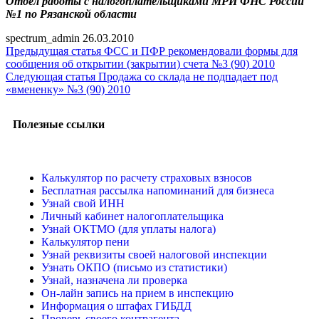
Отдел работы с налогоплательщиками МРИ ФНС России
№1 по Рязанской области
spectrum_admin
26.03.2010
Предыдущая статья
ФСС и ПФР рекомендовали формы для
сообщения об открытии (закрытии) счета №3 (90) 2010
Следующая статья
Продажа со склада не подпадает под
«вмененку» №3 (90) 2010
Полезные ссылки
Калькулятор по расчету страховых взносов
Бесплатная рассылка напоминаний для бизнеса
Узнай свой ИНН
Личный кабинет налогоплательщика
Узнай ОКТМО (для уплаты налога)
Калькулятор пени
Узнай реквизиты своей налоговой инспекции
Узнать ОКПО (письмо из статистики)
Узнай, назначена ли проверка
Он-лайн запись на прием в инспекцию
Информация о штафах ГИБДД
Проверь своего контрагента