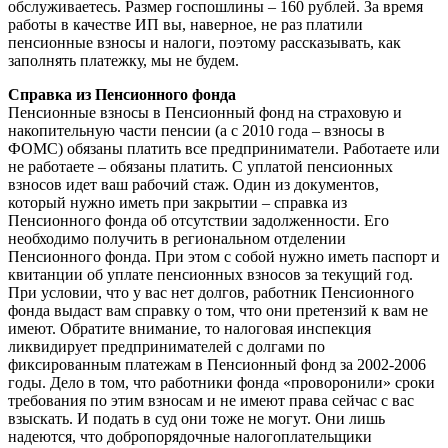
обслуживаетесь. Размер госпошлины – 160 рублей. За время
работы в качестве ИП вы, наверное, не раз платили
пенсионные взносы и налоги, поэтому рассказывать, как
заполнять платежку, мы не будем.
Справка из Пенсионного фонда
Пенсионные взносы в Пенсионный фонд на страховую и
накопительную части пенсии (а с 2010 года – взносы в
ФОМС) обязаны платить все предприниматели. Работаете или
не работаете – обязаны платить. С уплатой пенсионных
взносов идет ваш рабочий стаж. Один из документов,
который нужно иметь при закрытии – справка из
Пенсионного фонда об отсутствии задолженности. Его
необходимо получить в региональном отделении
Пенсионного фонда. При этом с собой нужно иметь паспорт и
квитанции об уплате пенсионных взносов за текущий год.
При условии, что у вас нет долгов, работник Пенсионного
фонда выдаст вам справку о том, что они претензий к вам не
имеют. Обратите внимание, то налоговая инспекция
ликвидирует предпринимателей с долгами по
фиксированным платежам в Пенсионный фонд за 2002-2006
годы. Дело в том, что работники фонда «проворонили» сроки
требования по этим взносам и не имеют права сейчас с вас
взыскать. И подать в суд они тоже не могут. Они лишь
надеются, что добропорядочные налогоплательщики