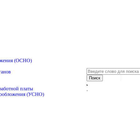
ожения (ОСНО)
ганов
аработной платы
гообложения (УСНО)