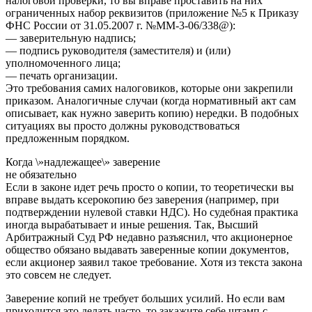
налоговой проверки, то вы вправе проставить на них
ограниченных набор реквизитов (приложение №5 к Приказу
ФНС России от 31.05.2007 г. №ММ-3-06/338@):
— заверительную надпись;
— подпись руководителя (заместителя) и (или)
уполномоченного лица;
— печать организации.
Это требования самих налоговиков, которые они закрепили
приказом. Аналогичные случаи (когда нормативный акт сам
описывает, как нужно заверить копию) нередки. В подобных
ситуациях вы просто должны руководствоваться
предложенным порядком.
Когда \»надлежащее\» заверение
не обязательно
Если в законе идет речь просто о копии, то теоретически вы
вправе выдать ксерокопию без заверения (например, при
подтверждении нулевой ставки НДС). Но судебная практика
иногда вырабатывает и иные решения. Так, Высший
Арбитражный Суд РФ недавно разъяснил, что акционерное
общество обязано выдавать заверенные копии документов,
если акционер заявил такое требование. Хотя из текста закона
это совсем не следует.
Заверение копий не требует больших усилий. Но если вам
приходится это делать часто, то закажите себе штамп с