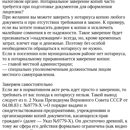
налоговом органе. Нотариальное заверение копий часто
требуется при подготовке документов для оформления
лицензии?
При желании вы можете заверить у нотариуса копию любого
документа и при отсутствии требования в законе. К примеру,
если вы хотите повысить доверие к копии и исключить
малейшие сомнения в ее надежности. Такое заверение будет
признаваться \»надлежащим\» всегда, но, кроме временных
затрат, влечет еще и денежные. Поэтому без особой
необходимости обращаться к нотариусу не нужно.
Если в поселении или муниципальном районе нет нотариуса,
то к нотариальному приравнивается заверение копии:
— главой местной администрации;
— специально уполномоченным должностным лицом
местного самоуправления.
Заверяем самостоятельно
Если же в нормативном акте речь идет просто о заверении, то
требовать от вас похода к нотариусу нельзя. Такой вывод
следует из п. 2 Указа Президиума Верховного Совета СССР от
04.08.83 г. №9779-Х \»О порядке выдачи и
свидетельствования предприятиями, учреждениями и
организациями копий документов, касающихся прав
граждан\» (далее — Указ №9779-Х). Он достаточно древний, к
тому же сфера его действия формально ограничена (как видно