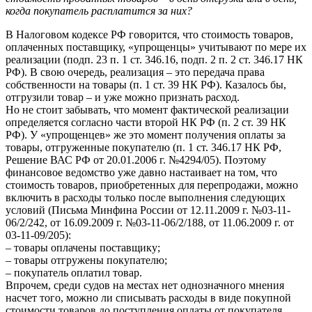
когда покупатель расплатится за них?
В Налоговом кодексе РФ говорится, что стоимость товаров,
оплаченных поставщику, «упрощенцы» учитывают по мере их
реализации (подп. 23 п. 1 ст. 346.16, подп. 2 п. 2 ст. 346.17 НК
РФ). В свою очередь, реализация – это передача права
собственности на товары (п. 1 ст. 39 НК РФ). Казалось бы,
отгрузили товар – и уже можно признать расход.
Но не стоит забывать, что момент фактической реализации
определяется согласно части второй НК РФ (п. 2 ст. 39 НК
РФ). У «упрощенцев» же это момент получения оплаты за
товары, отгруженные покупателю (п. 1 ст. 346.17 НК РФ,
Решение ВАС РФ от 20.01.2006 г. №4294/05). Поэтому
финансовое ведомство уже давно настаивает на том, что
стоимость товаров, приобретенных для перепродажи, можно
включить в расходы только после выполнения следующих
условий (Письма Минфина России от 12.11.2009 г. №03-11-
06/2/242, от 16.09.2009 г. №03-11-06/2/188, от 11.06.2009 г. от
03-11-09/205):
– товары оплачены поставщику;
– товары отгружены покупателю;
– покупатель оплатил товар.
Впрочем, среди судов на местах нет однозначного мнения
насчет того, можно ли списывать расходы в виде покупной
стоимости товаров до поступления оплаты от покупателя.