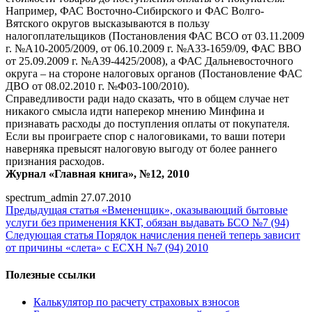
Например, ФАС Восточно-Сибирского и ФАС Волго-
Вятского округов высказываются в пользу
налогоплательщиков (Постановления ФАС ВСО от 03.11.2009
г. №А10-2005/2009, от 06.10.2009 г. №А33-1659/09, ФАС ВВО
от 25.09.2009 г. №А39-4425/2008), а ФАС Дальневосточного
округа – на стороне налоговых органов (Постановление ФАС
ДВО от 08.02.2010 г. №Ф03-100/2010).
Справедливости ради надо сказать, что в общем случае нет
никакого смысла идти наперекор мнению Минфина и
признавать расходы до поступления оплаты от покупателя.
Если вы проиграете спор с налоговиками, то ваши потери
наверняка превысят налоговую выгоду от более раннего
признания расходов.
Журнал «Главная книга», №12, 2010
spectrum_admin
27.07.2010
Предыдущая статья
«Вмененщик», оказывающий бытовые
услуги без применения ККТ, обязан выдавать БСО №7 (94)
Следующая статья
Порядок начисления пеней теперь зависит
от причины «слета» с ЕСХН №7 (94) 2010
Полезные ссылки
Калькулятор по расчету страховых взносов