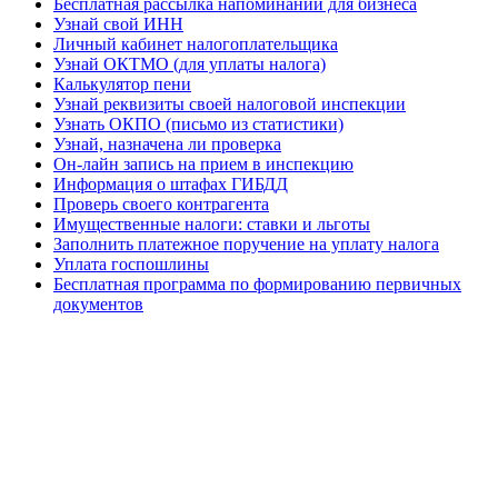
Бесплатная рассылка напоминаний для бизнеса
Узнай свой ИНН
Личный кабинет налогоплательщика
Узнай ОКТМО (для уплаты налога)
Калькулятор пени
Узнай реквизиты своей налоговой инспекции
Узнать ОКПО (письмо из статистики)
Узнай, назначена ли проверка
Он-лайн запись на прием в инспекцию
Информация о штафах ГИБДД
Проверь своего контрагента
Имущественные налоги: ставки и льготы
Заполнить платежное поручение на уплату налога
Уплата госпошлины
Бесплатная программа по формированию первичных
документов