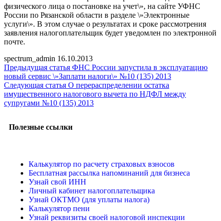
физического лица о постановке на учет\», на сайте УФНС
России по Рязанской области в разделе \»Электронные
услуги\». В этом случае о результатах и сроке рассмотрения
заявления налогоплательщик будет уведомлен по электронной
почте.
spectrum_admin
16.10.2013
Предыдущая статья
ФНС России запустила в эксплуатацию
новый сервис \»Заплати налоги\» №10 (135) 2013
Следующая статья
О перераспределении остатка
имущественного налогового вычета по НДФЛ между
супругами №10 (135) 2013
Полезные ссылки
Калькулятор по расчету страховых взносов
Бесплатная рассылка напоминаний для бизнеса
Узнай свой ИНН
Личный кабинет налогоплательщика
Узнай ОКТМО (для уплаты налога)
Калькулятор пени
Узнай реквизиты своей налоговой инспекции