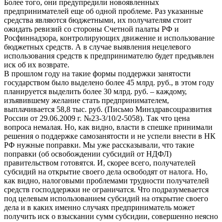
Более того, они предупредили новоявленных
предпринимателей еще об одной проблеме. Раз указанные
средства являются бюджетными, их получателям стоит
ожидать ревизий со стороны Счетной палаты РФ и
Росфиннадзора, контролирующих движение и использование
бюджетных средств. А в случае выявления нецелевого
использования средств к предпринимателю будет предъявлен
иск об их возврате.
В прошлом году на такие формы поддержки занятости
государством было выделено более 45 млрд. руб., в этом году
планируется выделить более 30 млрд. руб. – каждому,
изъявившему желание стать предпринимателем,
выплачивается 58,8 тыс. руб. (Письмо Минздравсоцразвития
России от 29.06.2009 г. №23-3/10/2-5058). Так что цена
вопроса немалая. Но, как видно, власти в спешке принимали
решения о поддержке самозанятости и не успели внести в НК
РФ нужные поправки. Мы уже рассказывали, что такие
поправки (об освобождении субсидий от НДФЛ)
правительством готовятся. И, скорее всего, получателей
субсидий на открытие своего дела освободят от налога. Но,
как видно, налоговыми проблемами трудности получателей
средств господдержки не ограничатся. Что подразумевается
под целевым использованием субсидий на открытие своего
дела и в каких именно случаях предприниматель может
получить иск о взыскании сумм субсидии, совершенно неясно