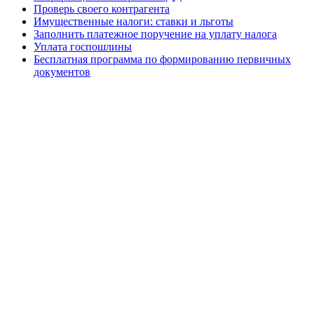
Проверь своего контрагента
Имущественные налоги: ставки и льготы
Заполнить платежное поручение на уплату налога
Уплата госпошлины
Бесплатная программа по формированию первичных
документов