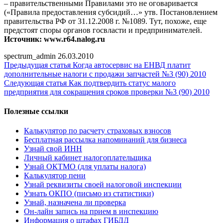
– правительственными Правилами это не оговаривается
(«Правила предоставления субсидий…» утв. Постановлением
правительства РФ от 31.12.2008 г. №1089. Тут, похоже, еще
предстоят споры органов госвласти и предпринимателей.
Источник: www.r64.nalog.ru
spectrum_admin
26.03.2010
Предыдущая статья
Когда автосервис на ЕНВД платит
дополнительные налоги с продажи запчастей №3 (90) 2010
Следующая статья
Как подтвердить статус малого
предприятия для сокращения сроков проверки №3 (90) 2010
Полезные ссылки
Калькулятор по расчету страховых взносов
Бесплатная рассылка напоминаний для бизнеса
Узнай свой ИНН
Личный кабинет налогоплательщика
Узнай ОКТМО (для уплаты налога)
Калькулятор пени
Узнай реквизиты своей налоговой инспекции
Узнать ОКПО (письмо из статистики)
Узнай, назначена ли проверка
Он-лайн запись на прием в инспекцию
Информация о штафах ГИБДД