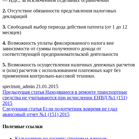
— НДС, за исключением отдельных ограничений
2.
Отсутствие обязанности представления налоговых
деклараций
3.
Свободный выбор периода действия патента (от 1 до 12
месяцев)
4.
Возможность уплаты фиксированного налога вне
зависимости от суммы полученного дохода от
соответствующей предпринимательской деятельности
5.
Возможность осуществления наличных денежных расчетов
и (или) расчетов с использованием платежных карт без
применения контрольно-кассовой техники.
spectrum_admin
21.01.2015
Предыдущая статья
Находящиеся в ремонте транспортные
средства не учитываются при исчислении ЕНВД №1 (151)
2015
Следующая статья
Если подотчетник вовремя не сдал
авансовый отчет №1 (151) 2015
Полезные ссылки
Калькулятор по расчету страховых взносов