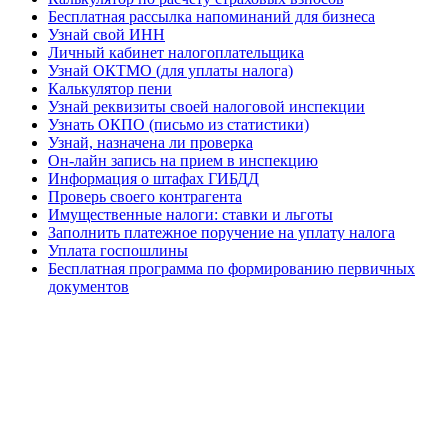
Бесплатная рассылка напоминаний для бизнеса
Узнай свой ИНН
Личный кабинет налогоплательщика
Узнай ОКТМО (для уплаты налога)
Калькулятор пени
Узнай реквизиты своей налоговой инспекции
Узнать ОКПО (письмо из статистики)
Узнай, назначена ли проверка
Он-лайн запись на прием в инспекцию
Информация о штафах ГИБДД
Проверь своего контрагента
Имущественные налоги: ставки и льготы
Заполнить платежное поручение на уплату налога
Уплата госпошлины
Бесплатная программа по формированию первичных
документов