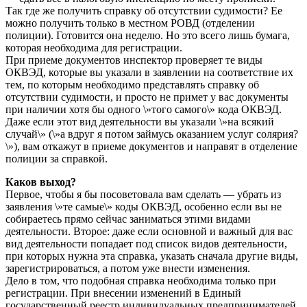
Так где же получить справку об отсутствии судимости? Ее
можно получить только в местном РОВД (отделении
полиции). Готовится она неделю. Но это всего лишь бумага,
которая необходима для регистрации.
При приеме документов инспектор проверяет те виды
ОКВЭД, которые вы указали в заявлении на соответствие их
тем, по которым необходимо представлять справку об
отсутствии судимости, и просто не примет у вас документы
при наличии хотя бы одного \»того самого\» кода ОКВЭД.
Даже если этот вид деятельности вы указали \»на всякий
случай\» (\»а вдруг я потом займусь оказанием услуг солярия?
\»), вам откажут в приеме документов и направят в отделение
полиции за справкой.
Каков выход?
Первое, чтобы я бы посоветовала вам сделать — убрать из
заявления \»те самые\» коды ОКВЭД, особенно если вы не
собираетесь прямо сейчас заниматься этими видами
деятельности. Второе: даже если основной и важный для вас
вид деятельности попадает под список видов деятельности,
при которых нужна эта справка, указать сначала другие виды,
зарегистрироваться, а потом уже внести изменения.
Дело в том, что подобная справка необходима только при
регистрации. При внесении изменений в Единый
государственный реестр индивидуальных предпринимателей