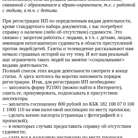
связанной с образованием и здраво-охранением, т.е. с работой
с людьми, в т.ч. с детьми.
При регистрации ИП по определенным видам деятельности,
кроме стандартного набора документов, с вас потребуют
справку о наличии (либо об отсутствии) судимости. Это
связано с запретом работать с людьми, в т.ч. с детьми, лицам,
имеющим непогашенную судимость в области преступлений
против людей/детей. Газеты и телевидение рассказывают нам
немало страшных историй на эту тему. И вот вам реальный
шаг ограничить таких людей на занятие \»социальными\»
видами деятельности.
Полный список этих видов деятельности смотрите в конце
статьи. А здесь хотелось бы коротко напомнить порядок
регистрации. Итак, для регистрации ИП необходимо:
— заполнить форму Р21001 (можно найти в Интернете),
сшить ее, пронумеровать, подписывать в присутствии
инспектора;
— заплатить госпошлину 800 рублей по КБК 182 108 07 0 100
1 1000 110 на имя налоговой инспекции по месту прописки;
— сделать копию паспорта (страницы с фотографией и с
пропиской);
— в некоторых случаях предоставить справку об отсутствии
судимости;
— сдать все в налоговую инспекцию по месту прописки.