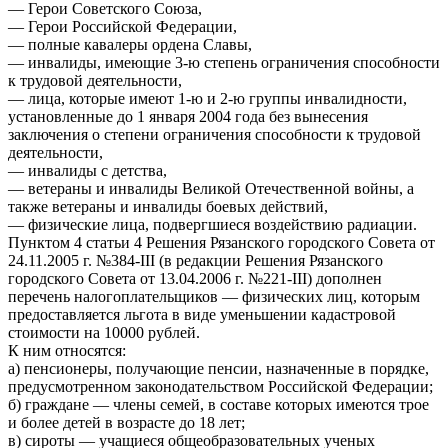
— Герои Советского Союза,
— Герои Российской Федерации,
— полные кавалеры ордена Славы,
— инвалиды, имеющие 3-ю степень ограничения способности
к трудовой деятельности,
— лица, которые имеют 1-ю и 2-ю группы инвалидности,
установленные до 1 января 2004 года без вынесения
заключения о степени ограничения способности к трудовой
деятельности,
— инвалиды с детства,
— ветераны и инвалиды Великой Отечественной войны, а
также ветераны и инвалиды боевых действий,
— физические лица, подвергшиеся воздействию радиации.
Пунктом 4 статьи 4 Решения Рязанского городского Совета от
24.11.2005 г. №384-III (в редакции Решения Рязанского
городского Совета от 13.04.2006 г. №221-III) дополнен
перечень налогоплательщиков — физических лиц, которым
предоставляется льгота в виде уменьшении кадастровой
стоимости на 10000 рублей.
К ним относятся:
а) пенсионеры, получающие пенсии, назначенные в порядке,
предусмотренном законодательством Российской Федерации;
б) граждане — члены семей, в составе которых имеются трое
и более детей в возрасте до 18 лет;
в) сироты — учащиеся общеобразовательных ученых