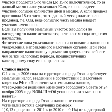
участок продается 5-го числа (до 15-го включительно), то за
данный месяц налог уплачивает Юля, т.к. она владеет
участком большее количество дней в месяце. А если продажа
произошла 18-го числа, то за данный месяц платит налог
продавец, т.е. Оля, ведь большую часть месяца владеет
участком именно она.
Если вы получили земельный участок (его долю) по
наследству, то налог исчисляется, начиная с месяца открытия
наследства.
Физические лица уплачивают налог на основании налогового
уведомления, направленного налоговым органом. При этом
направление налогового уведомления допускается не более
чем за три налоговых периода, предшествующих
календарному году его направления.
Ставки налога
С 1 января 2006 года на территории города Рязани действует
земельный налог, введенный в соответствии с Налоговым
кодексом РФ и «Положением о земельном налоге»,
утвержденном решением Рязанского городского Совета от 24
ноября 2005 года №384-III \»Об установлении земельного
налога\».
На территории города Рязани налоговые ставки
устанавливаются в следующих размерах:
1) 0,13 процента – с 2011 г. (в 2010 г. – 0,1%) от кадастровой