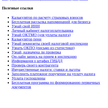
Полезные ссылки
Калькулятор по расчету страховых взносов
Бесплатная рассылка напоминаний для бизнеса
Узнай свой ИНН
Личный кабинет налогоплательщика
Узнай ОКТМО (для уплаты налога)
Калькулятор пени
Узнай реквизиты своей налоговой инспекции
Узнать ОКПО (письмо из статистики)
Узнай, назначена ли проверка
Он-лайн запись на прием в инспекцию
Информация о штафах ГИБДД
Проверь своего контрагента
Имущественные налоги: ставки и льготы
Заполнить платежное поручение на уплату налога
Уплата госпошлины
Бесплатная программа по формированию первичных
документов