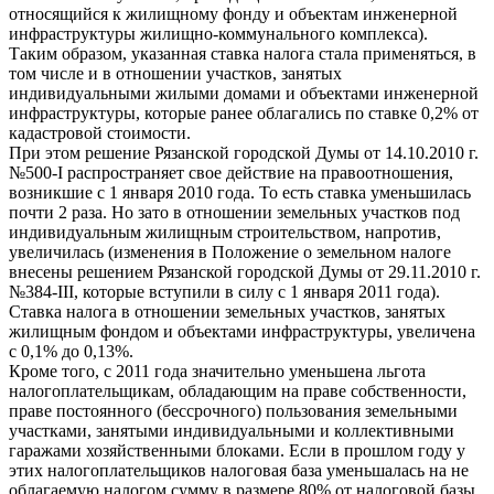
относящийся к жилищному фонду и объектам инженерной
инфраструктуры жилищно-коммунального комплекса).
Таким образом, указанная ставка налога стала применяться, в
том числе и в отношении участков, занятых
индивидуальными жилыми домами и объектами инженерной
инфраструктуры, которые ранее облагались по ставке 0,2% от
кадастровой стоимости.
При этом решение Рязанской городской Думы от 14.10.2010 г.
№500-I распространяет свое действие на правоотношения,
возникшие с 1 января 2010 года. То есть ставка уменьшилась
почти 2 раза. Но зато в отношении земельных участков под
индивидуальным жилищным строительством, напротив,
увеличилась (изменения в Положение о земельном налоге
внесены решением Рязанской городской Думы от 29.11.2010 г.
№384-III, которые вступили в силу с 1 января 2011 года).
Ставка налога в отношении земельных участков, занятых
жилищным фондом и объектами инфраструктуры, увеличена
с 0,1% до 0,13%.
Кроме того, с 2011 года значительно уменьшена льгота
налогоплательщикам, обладающим на праве собственности,
праве постоянного (бессрочного) пользования земельными
участками, занятыми индивидуальными и коллективными
гаражами хозяйственными блоками. Если в прошлом году у
этих налогоплательщиков налоговая база уменьшалась на не
облагаемую налогом сумму в размере 80% от налоговой базы,