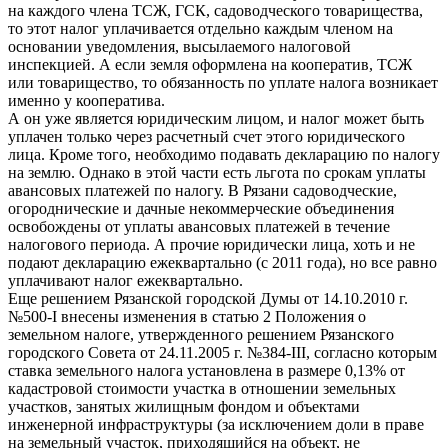
на каждого члена ТСЖ, ГСК, садоводческого товарищества,
то этот налог уплачивается отдельно каждым членом на
основании уведомления, высылаемого налоговой
инспекцией. А если земля оформлена на кооператив, ТСЖ
или товарищество, то обязанность по уплате налога возникает
именно у кооператива.
А он уже является юридическим лицом, и налог может быть
уплачен только через расчетный счет этого юридического
лица. Кроме того, необходимо подавать декларацию по налогу
на землю. Однако в этой части есть льгота по срокам уплаты
авансовых платежей по налогу. В Рязани садоводческие,
огороднические и дачные некоммерческие объединения
освобождены от уплаты авансовых платежей в течение
налогового периода. А прочие юридически лица, хоть и не
подают декларацию ежеквартально (с 2011 года), но все равно
уплачивают налог ежеквартально.
Еще решением Рязанской городской Думы от 14.10.2010 г.
№500-I внесены изменения в статью 2 Положения о
земельном налоге, утвержденного решением Рязанского
городского Совета от 24.11.2005 г. №384-III, согласно которым
ставка земельного налога установлена в размере 0,13% от
кадастровой стоимости участка в отношении земельных
участков, занятых жилищным фондом и объектами
инженерной инфраструктуры (за исключением доли в праве
на земельный участок, приходящийся на объект, не