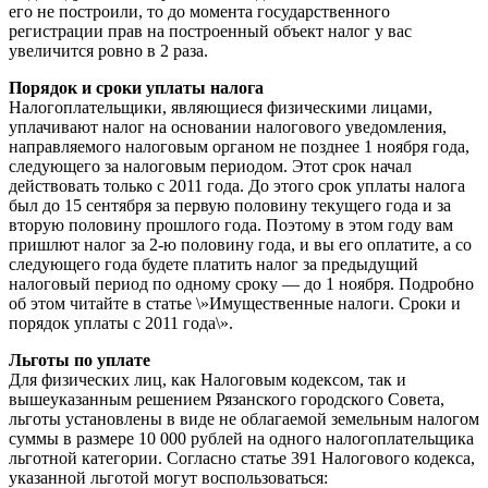
его не построили, то до момента государственного
регистрации прав на построенный объект налог у вас
увеличится ровно в 2 раза.
Порядок и сроки уплаты налога
Налогоплательщики, являющиеся физическими лицами,
уплачивают налог на основании налогового уведомления,
направляемого налоговым органом не позднее 1 ноября года,
следующего за налоговым периодом. Этот срок начал
действовать только с 2011 года. До этого срок уплаты налога
был до 15 сентября за первую половину текущего года и за
вторую половину прошлого года. Поэтому в этом году вам
пришлют налог за 2-ю половину года, и вы его оплатите, а со
следующего года будете платить налог за предыдущий
налоговый период по одному сроку — до 1 ноября. Подробно
об этом читайте в статье \»Имущественные налоги. Сроки и
порядок уплаты с 2011 года\».
Льготы по уплате
Для физических лиц, как Налоговым кодексом, так и
вышеуказанным решением Рязанского городского Совета,
льготы установлены в виде не облагаемой земельным налогом
суммы в размере 10 000 рублей на одного налогоплательщика
льготной категории. Согласно статье 391 Налогового кодекса,
указанной льготой могут воспользоваться: