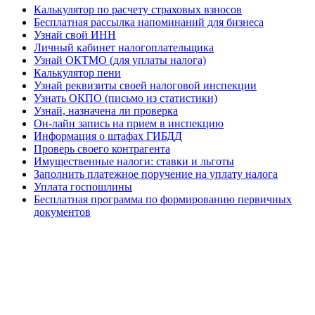
Калькулятор по расчету страховых взносов
Бесплатная рассылка напоминаний для бизнеса
Узнай свой ИНН
Личный кабинет налогоплательщика
Узнай ОКТМО (для уплаты налога)
Калькулятор пени
Узнай реквизиты своей налоговой инспекции
Узнать ОКПО (письмо из статистики)
Узнай, назначена ли проверка
Он-лайн запись на прием в инспекцию
Информация о штафах ГИБДД
Проверь своего контрагента
Имущественные налоги: ставки и льготы
Заполнить платежное поручение на уплату налога
Уплата госпошлины
Бесплатная программа по формированию первичных
документов