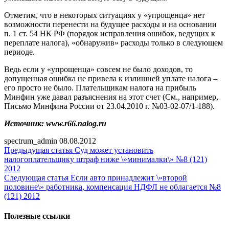
Отметим, что в некоторых ситуациях у «упрощенца» нет
возможности перенести на будущее расходы и на основании
п. 1 ст. 54 НК РФ (порядок исправления ошибок, ведущих к
переплате налога), «обнаружив» расходы только в следующем
периоде.
Ведь если у «упрощенца» совсем не было доходов, то
допущенная ошибка не привела к излишней уплате налога –
его просто не было. Плательщикам налога на прибыль
Минфин уже давал разъяснения на этот счет (См., например,
Письмо Минфина России от 23.04.2010 г. №03-02-07/1-188).
Источник: www.r66.nalog.ru
spectrum_admin
08.08.2012
Предыдущая статья
Суд может установить
налогоплательщику штраф ниже \»минималки\» №8 (121)
2012
Следующая статья
Если авто принадлежит \»второй
половине\» работника, компенсация НДФЛ не облагается №8
(121) 2012
Полезные ссылки