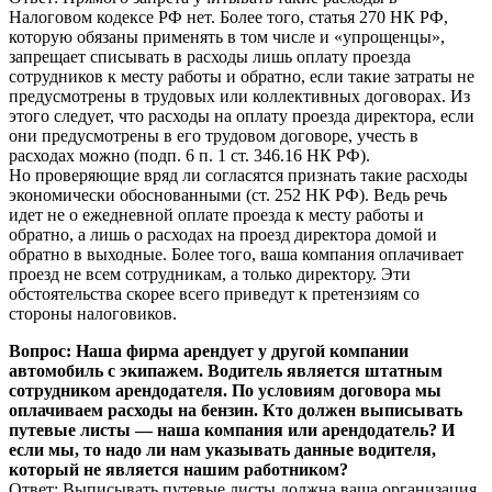
Налоговом кодексе РФ нет. Более того, статья 270 НК РФ,
которую обязаны применять в том числе и «упрощенцы»,
запрещает списывать в расходы лишь оплату проезда
сотрудников к месту работы и обратно, если такие затраты не
предусмотрены в трудовых или коллективных договорах. Из
этого следует, что расходы на оплату проезда директора, если
они предусмотрены в его трудовом договоре, учесть в
расходах можно (подп. 6 п. 1 ст. 346.16 НК РФ).
Но проверяющие вряд ли согласятся признать такие расходы
экономически обоснованными (ст. 252 НК РФ). Ведь речь
идет не о ежедневной оплате проезда к месту работы и
обратно, а лишь о расходах на проезд директора домой и
обратно в выходные. Более того, ваша компания оплачивает
проезд не всем сотрудникам, а только директору. Эти
обстоятельства скорее всего приведут к претензиям со
стороны налоговиков.
Вопрос: Наша фирма арендует у другой компании
автомобиль с экипажем. Водитель является штатным
сотрудником арендодателя. По условиям договора мы
оплачиваем расходы на бензин. Кто должен выписывать
путевые листы — наша компания или арендодатель? И
если мы, то надо ли нам указывать данные водителя,
который не является нашим работником?
Ответ: Выписывать путевые листы должна ваша организация.