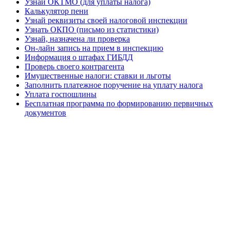
Узнай ОКТМО (для уплаты налога)
Калькулятор пени
Узнай реквизиты своей налоговой инспекции
Узнать ОКПО (письмо из статистики)
Узнай, назначена ли проверка
Он-лайн запись на прием в инспекцию
Информация о штафах ГИБДД
Проверь своего контрагента
Имущественные налоги: ставки и льготы
Заполнить платежное поручение на уплату налога
Уплата госпошлины
Бесплатная программа по формированию первичных
документов