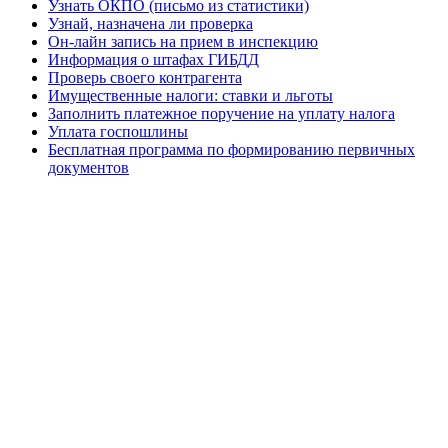
Узнать ОКПО (письмо из статистики)
Узнай, назначена ли проверка
Он-лайн запись на прием в инспекцию
Информация о штафах ГИБДД
Проверь своего контрагента
Имущественные налоги: ставки и льготы
Заполнить платежное поручение на уплату налога
Уплата госпошлины
Бесплатная программа по формированию первичных
документов