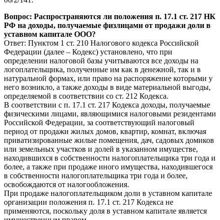
Вопрос: Распространяются ли положения п. 17.1 ст. 217 НК
РФ на доходы, получаемые физлицами от продажи доли в
уставном капитале ООО?
Ответ: Пунктом 1 ст. 210 Налогового кодекса Российской
Федерации (далее – Кодекс) установлено, что при
определении налоговой базы учитываются все доходы на
логоплательщика, полученные им как в денежной, так и в
натуральной формах, или право на распоряжение которыми у
него возникло, а также доходы в виде материальной выгоды,
определяемой в соответствии со ст. 212 Кодекса.
В соответствии с п. 17.1 ст. 217 Кодекса доходы, получаемые
физическими лицами, являющимися налоговыми резидентами
Российской Федерации, за соответствующий налоговый
период от продажи жилых домов, квартир, комнат, включая
приватизированные жилые помещения, дач, садовых домиков
или земельных участков и долей в указанном имуществе,
находившихся в собственности налогоплательщика три года и
более, а также при продаже иного имущества, находившегося
в собственности налогоплательщика три года и более,
освобождаются от налогообложения.
При продаже налогоплательщиком доли в уставном капитале
организации положения п. 17.1 ст. 217 Кодекса не
применяются, поскольку доля в уставном капитале является
имущественным правом.