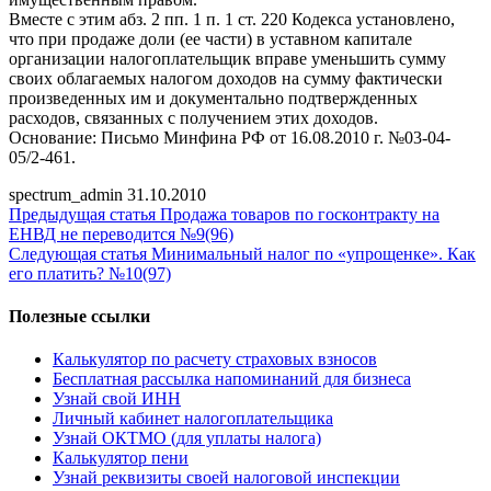
Вместе с этим абз. 2 пп. 1 п. 1 ст. 220 Кодекса установлено,
что при продаже доли (ее части) в уставном капитале
организации налогоплательщик вправе уменьшить сумму
своих облагаемых налогом доходов на сумму фактически
произведенных им и документально подтвержденных
расходов, связанных с получением этих доходов.
Основание: Письмо Минфина РФ от 16.08.2010 г. №03-04-
05/2-461.
spectrum_admin
31.10.2010
Предыдущая статья
Продажа товаров по госконтракту на
ЕНВД не переводится №9(96)
Следующая статья
Минимальный налог по «упрощенке». Как
его платить? №10(97)
Полезные ссылки
Калькулятор по расчету страховых взносов
Бесплатная рассылка напоминаний для бизнеса
Узнай свой ИНН
Личный кабинет налогоплательщика
Узнай ОКТМО (для уплаты налога)
Калькулятор пени
Узнай реквизиты своей налоговой инспекции