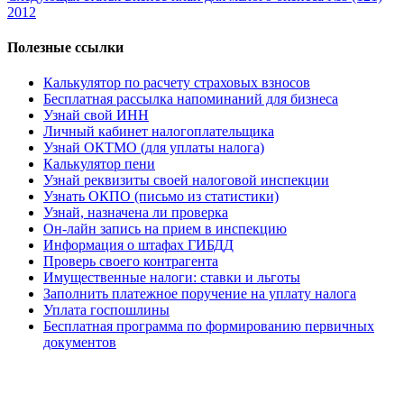
2012
Полезные ссылки
Калькулятор по расчету страховых взносов
Бесплатная рассылка напоминаний для бизнеса
Узнай свой ИНН
Личный кабинет налогоплательщика
Узнай ОКТМО (для уплаты налога)
Калькулятор пени
Узнай реквизиты своей налоговой инспекции
Узнать ОКПО (письмо из статистики)
Узнай, назначена ли проверка
Он-лайн запись на прием в инспекцию
Информация о штафах ГИБДД
Проверь своего контрагента
Имущественные налоги: ставки и льготы
Заполнить платежное поручение на уплату налога
Уплата госпошлины
Бесплатная программа по формированию первичных
документов