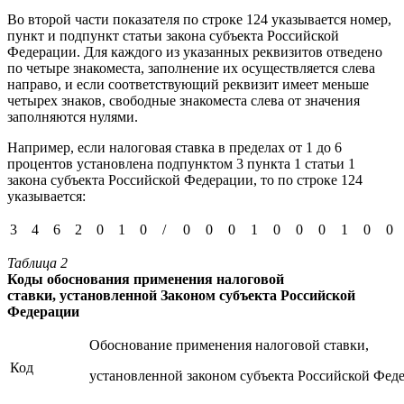
Во второй части показателя по строке 124 указывается номер,
пункт и подпункт статьи закона субъекта Российской
Федерации. Для каждого из указанных реквизитов отведено
по четыре знакоместа, заполнение их осуществляется слева
направо, и если соответствующий реквизит имеет меньше
четырех знаков, свободные знакоместа слева от значения
заполняются нулями.
Например, если налоговая ставка в пределах от 1 до 6
процентов установлена подпунктом 3 пункта 1 статьи 1
закона субъекта Российской Федерации, то по строке 124
указывается:
3
4
6
2
0
1
0
/
0
0
0
1
0
0
0
1
0
0
Таблица 2
Коды обоснования применения налоговой
ставки,
установленной Законом субъекта Российской
Федерации
Обоснование применения налоговой ставки,
Код
установленной законом субъекта Российской Фед