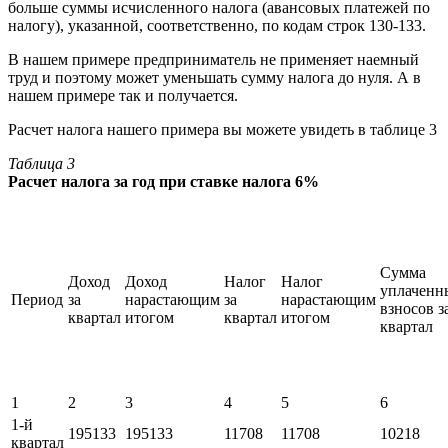
больше суммы исчисленного налога (авансовых платежей по
налогу), указанной, соответственно, по кодам строк 130-133.
В нашем примере предприниматель не применяет наемный
труд и поэтому может уменьшать сумму налога до нуля. А в
нашем примере так и получается.
Расчет налога нашего примера вы можете увидеть в таблице 3
Таблица 3
Расчет налога за год при ставке налога 6%
Сумма
Доход
Доход
Налог
Налог
уплаченн
Период
за
нарастающим
за
нарастающим
взносов з
квартал
итогом
квартал
итогом
квартал
1
2
3
4
5
6
1-й
195133
195133
11708
11708
10218
квартал