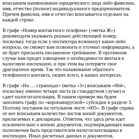
вписываем наименование юридического лица либо фамилию,
имя, отчество (полное) индивидуального предпринимателя.
Причем фамилия, имя и отчество вписывается отдельно на
каждой строке.
В графе «Номер контактного телефона» («метка Ж»)
рекомендуем указывать реально действующий номер,
поскольку тогда если у инспектора возникнут какие-либо
вопросы, он сможет вам позвонить и уточнит информацию, а
не будет присылать письменное требование. В противном
случае вам придет извещение о необходимости явиться в
налоговую инспекцию, и при этом вы потеряете свое
драгоценное время. Так что налаживание обратного
телефонного контакта, скорее всего, в ваших интересах.
В графе «На … страницах» (метка «З») вписываем «004»,
поскольку именно четыре листа (в стандартном случае) и
сдает налогоплательщик. В нашем примере мы будем
заполнять графу по «коронавирусной» субсидии в разделе 3.
Поэтому поставим на титульном листе «005». В графе справа
от нее вписываем количество листов копий документов,
прилагаемых к декларации. Отметим, что здесь речь идет
исключительно о копиях документов, подтверждающих ваши
полномочия быть представителем налогоплательщика в
инспекции. Иных расчетных данных и документов,