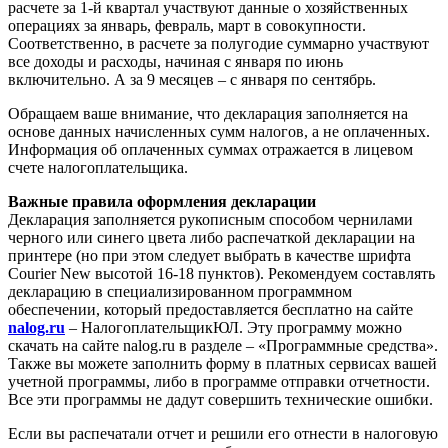
расчете за 1-й квартал участвуют данные о хозяйственных
операциях за январь, февраль, март в совокупности.
Соответственно, в расчете за полугодие суммарно участвуют
все доходы и расходы, начиная с января по июнь
включительно. А за 9 месяцев – с января по сентябрь.
Обращаем ваше внимание, что декларация заполняется на
основе данных начисленных сумм налогов, а не оплаченных.
Информация об оплаченных суммах отражается в лицевом
счете налогоплательщика.
Важные правила оформления декларации
Декларация заполняется рукописным способом чернилами
черного или синего цвета либо распечаткой декларации на
принтере (но при этом следует выбрать в качестве шрифта
Courier New высотой 16-18 пунктов). Рекомендуем составлять
декларацию в специализированном программном
обеспечении, который предоставляется бесплатно на сайте
nalog.ru
– НалогоплательщикЮЛ. Эту программу можно
скачать на сайте nalog.ru в разделе – «Программные средства».
Также вы можете заполнить форму в платных сервисах вашей
учетной программы, либо в программе отправки отчетности.
Все эти программы не дадут совершить технические ошибки.
Если вы распечатали отчет и решили его отнести в налоговую