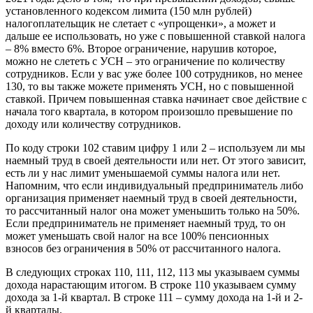
установленного кодексом лимита (150 млн рублей)
налогоплательщик не слетает с «упрощенки», а может и
дальше ее использовать, но уже с повышенной ставкой налога
– 8% вместо 6%. Второе ограничение, нарушив которое,
можно не слететь с УСН – это ограничение по количеству
сотрудников. Если у вас уже более 100 сотрудников, но менее
130, то вы также можете применять УСН, но с повышенной
ставкой. Причем повышенная ставка начинает свое действие с
начала того квартала, в котором произошло превышение по
доходу или количеству сотрудников.
По коду строки 102 ставим цифру 1 или 2 – используем ли мы
наемный труд в своей деятельности или нет. От этого зависит,
есть ли у нас лимит уменьшаемой суммы налога или нет.
Напомним, что если индивидуальный предприниматель либо
организация применяет наемный труд в своей деятельности,
то рассчитанный налог она может уменьшить только на 50%.
Если предприниматель не применяет наемный труд, то он
может уменьшать свой налог на все 100% пенсионных
взносов без ограничения в 50% от рассчитанного налога.
В следующих строках 110, 111, 112, 113 мы указываем суммы
дохода нарастающим итогом. В строке 110 указываем сумму
дохода за 1-й квартал. В строке 111 – сумму дохода на 1-й и 2-
й кварталы.