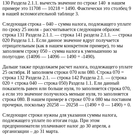
130 Раздела 2.1.1. вычесть значение по строке 140 в нашем
примере это 11708 — 10218 = 1490. Фактически это столбец 9
в нашей вспомогательной таблице 3.
Следующая строка – 040 – сумма налога, подлежащего уплате
по сроку 25 июля – рассчитывается следующим образом:
строка 131 Раздела 2.1.1. — строка 141 раздела 2.1.1. — строка
020 Раздела 1.1. Если данное значение вдруг получается
отрицательным (как в нашем конкретном примере), то мы
заполняем строку 050 – сумма налога к уменьшению за
полугодие. (14096 — 14096 — 1490 = -1490).
Дальше также продолжаем расчет налога, подлежащего уплате
25 октября. И заполняем строки 070 или 080. Строка 070 =
строка 132 Раздела 2.1. — строка 142 Раздела 2.1. — (строка
020 + строка 040 — строка 050) Раздела 1.1. Ели данный
показатель равен или больше нуля, то заполняется строка 070,
а если это значение получилось меньше нуля, то заполняется
строка 080. В нашем примере в строке 070 и 080 мы поставим
прочерки, поскольку 20258 — 20258 — (1490 + 0 — 1490) = 0.
Следующие строки нужны для указания суммы налога,
подлежащего уплате по итогам года. При этом
предприниматели уплачивают налог до 30 апреля, а
организации – до 31 марта.