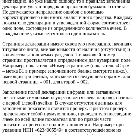
инспекцию, но уже нашли ошибку, то в правилах заполнения
декларации указан порядок исправления бумажного отчета.
Не допускается исправление ошибок с помощью
корректирующего или иного аналогичного средства. Каждому
показателю декларации в утвержденной форме соответствует
одно поле, состоящее из определенного количества ячеек. В
каждом поле указывается только один показатель.
Страницы декларации имеют сквозную нумерацию, начиная с
титульного листа, вне зависимости от наличия (отсутствия) и
количества заполняемых разделов. Порядковый номер
страницы проставляется в определенном для нумерации поле.
Например, показатель «Номер страницы» (показатель «Стр.»
– метка Б1 в примере заполненного бланка смотрите ниже.),
имеющий три ячейки, записывается следующим образом: для
первой страницы – 001, для второй – 002.
Заполнение полей декларации цифрами или заглавными
печатными символами осуществляется слева направо, начиная
с первой (левой) ячейки. В случае отсутствия данных для
заполнения показателя ставится прочерк. При этом прочерк
представляет собой прямую линию, проведенную посередине
ячеек по всей длине показателя или по правой части
показателя при его не полном заполнении. Например: при
указании ИНН «6234005549» в соответствующей зоне из