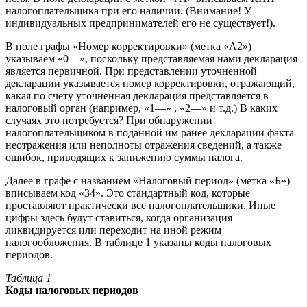
налогоплательщика при его наличии. (Внимание! У
индивидуальных предпринимателей его не существует!).
В поле графы «Номер корректировки» (метка «А2»)
указываем «0—», поскольку представляемая нами декларация
является первичной. При представлении уточненной
декларации указывается номер корректировки, отражающий,
какая по счету уточненная декларация представляется в
налоговый орган (например, «1—» , «2—» и т.д.) В каких
случаях это потребуется? При обнаружении
налогоплательщиком в поданной им ранее декларации факта
неотражения или неполноты отражения сведений, а также
ошибок, приводящих к занижению суммы налога.
Далее в графе с названием «Налоговый период» (метка «Б»)
вписываем код «34». Это стандартный код, которые
проставляют практически все налогоплательщики. Иные
цифры здесь будут ставиться, когда организация
ликвидируется или переходит на иной режим
налогообложения. В таблице 1 указаны коды налоговых
периодов.
Таблица 1
Коды налоговых периодов