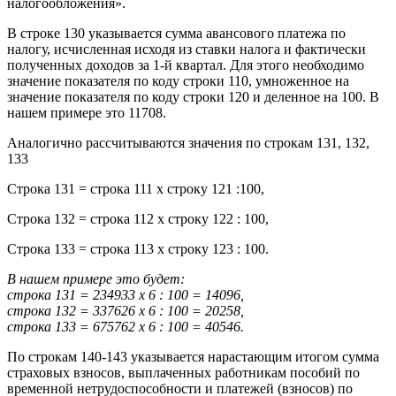
налогообложения».
В строке 130 указывается сумма авансового платежа по
налогу, исчисленная исходя из ставки налога и фактически
полученных доходов за 1-й квартал. Для этого необходимо
значение показателя по коду строки 110, умноженное на
значение показателя по коду строки 120 и деленное на 100. В
нашем примере это 11708.
Аналогично рассчитываются значения по строкам 131, 132,
133
Строка 131 = строка 111 х строку 121 :100,
Строка 132 = строка 112 х строку 122 : 100,
Строка 133 = строка 113 х строку 123 : 100.
В нашем примере это будет:
строка 131 = 234933 х 6 : 100 = 14096,
строка 132 = 337626 х 6 : 100 = 20258,
строка 133 = 675762 х 6 : 100 = 40546.
По строкам 140-143 указывается нарастающим итогом сумма
страховых взносов, выплаченных работникам пособий по
временной нетрудоспособности и платежей (взносов) по