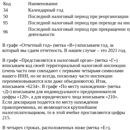
Код
Наименование
34
Календарный год
50
Последний налоговый период при реорганизации 
95
Последний налоговый период при переходе на ин
Последний налоговый период при прекращении п
96
деятельности
В графе «Отчетный год» (метка «В») вписываем год, за
который мы сдаем отчетность. В нашем случае – это 2021 год.
В графе «Представляется в налоговый орган» (метка «Г»)
вписываем код своей территориальной налоговой инспекции
(очень часто они совпадают с первыми четырьмя символами
вашего ИНН, но не всегда, поскольку часто инспекции
переименовываются или даже объединяются). Итак,
вписываем «6234». В графе «По месту нахождения» (метка
«Д») вписываем для индивидуального предпринимателя
цифры «120», а для юридического лица вписываем «210».
Если декларация подается по месту нахождения
правопреемника, не являющегося крупнейшим
налогоплательщиком, то в этой ячейке проставляются цифры
215.
В четырех строках, расположенных ниже (метка «Е»),