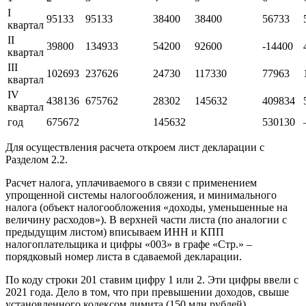
I
95133
95133
38400
38400
56733
квартал
II
39800
134933
54200
92600
-14400
квартал
III
102693
237626
24730
117330
77963
квартал
IV
438136
675762
28302
145632
409834
квартал
год
675672
145632
530130
Для осуществления расчета откроем лист декларации с
Разделом 2.2.
Расчет налога, уплачиваемого в связи с применением
упрощенной системы налогообложения, и минимального
налога (объект налогообложения «доходы, уменьшенные на
величину расходов»). В верхней части листа (по аналогии с
предыдущим листом) вписываем ИНН и КПП
налогоплательщика и цифры «003» в графе «Стр.» –
порядковый номер листа в сдаваемой декларации.
По коду строки 201 ставим цифру 1 или 2. Эти цифры ввели с
2021 года. Дело в том, что при превышении доходов, свыше
установленного кодексом лимита (150 млн рублей)