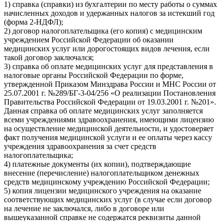
1) справка (справки) из бухгалтерии по месту работы о суммах
начисленных доходов и удержанных налогов за истекший год
(форма 2-НДФЛ);
2) договор налогоплательщика (его копия) с медицинским
учреждением Российской Федерации об оказании
медицинских услуг или дорогостоящих видов лечения, если
такой договор заключался;
3) справка об оплате медицинских услуг для представления в
налоговые органы Российской Федерации по форме,
утвержденной Приказом Минздрава России и МНС России от
25.07.2001 г. №289/БГ-3-04/256 «О реализации Постановления
Правительства Российской Федерации от 19.03.2001 г. №201».
Данная справка об оплате медицинских услуг заполняется
всеми учреждениями здравоохранения, имеющими лицензию
на осуществление медицинской деятельности, и удостоверяет
факт получения медицинской услуги и ее оплаты через кассу
учреждения здравоохранения за счет средств
налогоплательщика;
4) платежные документы (их копии), подтверждающие
внесение (перечисление) налогоплательщиком денежных
средств медицинскому учреждению Российской Федерации;
5) копия лицензии медицинского учреждения на оказание
соответствующих медицинских услуг (в случае если договор
на лечение не заключался, либо в договоре или
вышеуказанной справке не содержатся реквизиты данной