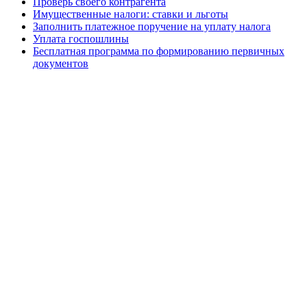
Проверь своего контрагента
Имущественные налоги: ставки и льготы
Заполнить платежное поручение на уплату налога
Уплата госпошлины
Бесплатная программа по формированию первичных
документов