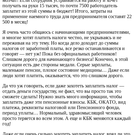
молчат! Если сотрудник устраивается на работу и хочет
получать на руки 15 тысяч, то почти 7500 работодатель
заплатит из этой суммы в бюджет! Итого, затраты на
применение наемного труда для предпринимателя составят 22
500 в месяц!
Я очень часто общаюсь с начинающими предпринимателями,
и многие хотят платить налоги честно, не укрываясь и не
переживая на эту тему. Но когда дело доходит до суммы
налогов от заработной платы, все резко останавливаются и
говорят — нет уж! Пока без официальных работников!
Слишком дорого для начинающего бизнеса! Конечно, в этой
ситуации есть две стороны медали. Серые зарплаты,
маленькие пенсии, плохое состояние медицины… Даже если
люди хотят платить, оказывается, что это слишком дорого.
Да что уж говорить, если даже захотеть заплатить налог —
отдать деньги государству, не факт, что вы просто так это
сможете сделать! Нужно знать много информации, чтобы
заплатить даже эти пенсионные взносы. КБК, ОКАТО, вид
платежа, реквизиты налоговой или Пенсионного фонда,
период уплаты… Нормальный, здравомыслящий человек
просто теряется во всем этом. А еще и КБК меняются каждый
год!
Даже если очень сильно захотеть заплатить налог, вряд ли это