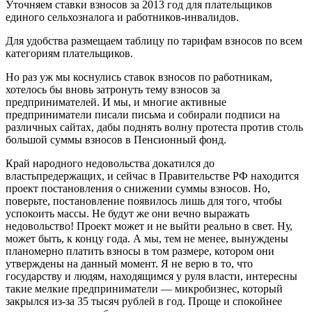
Уточняем ставки взносов за 2013 год для плательщиков
единого сельхозналога и работников-инвалидов.
Для удобства размещаем таблицу по тарифам взносов по всем
категориям плательщиков.
Но раз уж мы коснулись ставок взносов по работникам,
хотелось бы вновь затронуть тему взносов за
предпринимателей. И мы, и многие активные
предприниматели писали письма и собирали подписи на
различных сайтах, дабы поднять волну протеста против столь
большой суммы взносов в Пенсионный фонд.
Край народного недовольства докатился до
властьпредержащих, и сейчас в Правительстве РФ находится
проект постановления о снижении суммы взносов. Но,
поверьте, постановление появилось лишь для того, чтобы
успокоить массы. Не будут же они вечно выражать
недовольство! Проект может и не выйти реально в свет. Ну,
может быть, к концу года. А мы, тем не менее, вынуждены
планомерно платить взносы в том размере, котором они
утверждены на данный момент. Я не верю в то, что
государству и людям, находящимся у руля власти, интересны
такие мелкие предприниматели — микробизнес, который
закрылся из-за 35 тысяч рублей в год. Проще и спокойнее