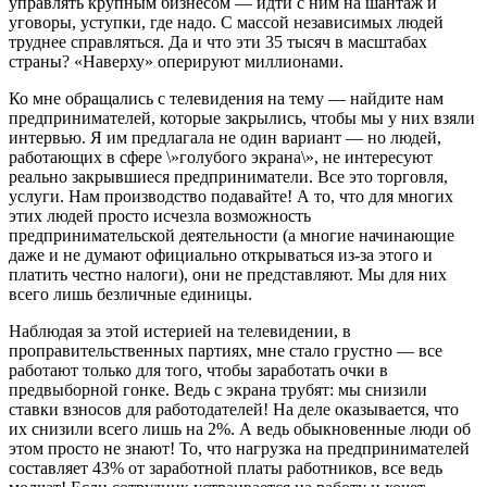
управлять крупным бизнесом — идти с ним на шантаж и
уговоры, уступки, где надо. С массой независимых людей
труднее справляться. Да и что эти 35 тысяч в масштабах
страны? «Наверху» оперируют миллионами.
Ко мне обращались с телевидения на тему — найдите нам
предпринимателей, которые закрылись, чтобы мы у них взяли
интервью. Я им предлагала не один вариант — но людей,
работающих в сфере \»голубого экрана\», не интересуют
реально закрывшиеся предприниматели. Все это торговля,
услуги. Нам производство подавайте! А то, что для многих
этих людей просто исчезла возможность
предпринимательской деятельности (а многие начинающие
даже и не думают официально открываться из-за этого и
платить честно налоги), они не представляют. Мы для них
всего лишь безличные единицы.
Наблюдая за этой истерией на телевидении, в
проправительственных партиях, мне стало грустно — все
работают только для того, чтобы заработать очки в
предвыборной гонке. Ведь с экрана трубят: мы снизили
ставки взносов для работодателей! На деле оказывается, что
их снизили всего лишь на 2%. А ведь обыкновенные люди об
этом просто не знают! То, что нагрузка на предпринимателей
составляет 43% от заработной платы работников, все ведь