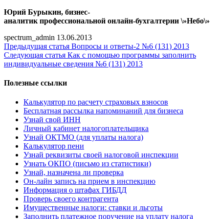
Юрий Бурыкин, бизнес-
аналитик
профессиональной
онлайн-бухгалтерии \»Небо\»
spectrum_admin
13.06.2013
Предыдущая статья
Вопросы и ответы-2 №6 (131) 2013
Следующая статья
Как с помощью программы заполнить
индивидуальные сведения №6 (131) 2013
Полезные ссылки
Калькулятор по расчету страховых взносов
Бесплатная рассылка напоминаний для бизнеса
Узнай свой ИНН
Личный кабинет налогоплательщика
Узнай ОКТМО (для уплаты налога)
Калькулятор пени
Узнай реквизиты своей налоговой инспекции
Узнать ОКПО (письмо из статистики)
Узнай, назначена ли проверка
Он-лайн запись на прием в инспекцию
Информация о штафах ГИБДД
Проверь своего контрагента
Имущественные налоги: ставки и льготы
Заполнить платежное поручение на уплату налога