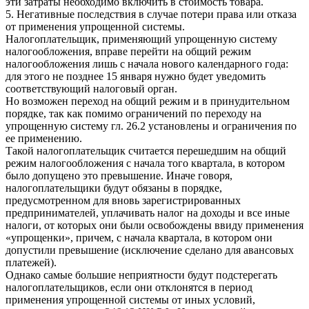
эти затраты необходимо включить в стоимость товара.
5. Негативные последствия в случае потери права или отказа
от применения упрощенной системы.
Налогоплательщик, применяющий упрощенную систему
налогообложения, вправе перейти на общий режим
налогообложения лишь с начала нового календарного года:
для этого не позднее 15 января нужно будет уведомить
соответствующий налоговый орган.
Но возможен переход на общий режим и в принудительном
порядке, так как помимо ограничений по переходу на
упрощенную систему гл. 26.2 установлены и ограничения по
ее применению.
Такой налогоплательщик считается перешедшим на общий
режим налогообложения с начала того квартала, в котором
было допущено это превышение. Иначе говоря,
налогоплательщики будут обязаны в порядке,
предусмотренном для вновь зарегистрированных
предпринимателей, уплачивать налог на доходы и все иные
налоги, от которых они были освобождены ввиду применения
«упрощенки», причем, с начала квартала, в котором они
допустили превышение (исключение сделано для авансовых
платежей).
Однако самые большие неприятности будут подстерегать
налогоплательщиков, если они отклонятся в период
применения упрощенной системы от иных условий,