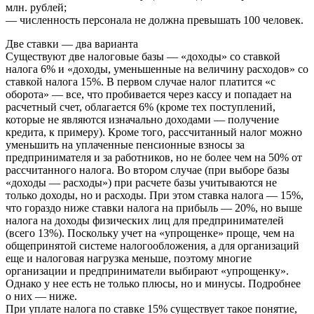
млн. рублей;
— численность персонала не должна превышать 100 человек.
Две ставки — два варианта
Существуют две налоговые базы — «доходы» со ставкой
налога 6% и «доходы, уменьшенные на величину расходов» со
ставкой налога 15%. В первом случае налог платится «с
оборота» — все, что пробивается через кассу и попадает на
расчетный счет, облагается 6% (кроме тех поступлений,
которые не являются изначально доходами — получение
кредита, к примеру). Кроме того, рассчитанный налог можно
уменьшить на уплаченные пенсионные взносы за
предпринимателя и за работников, но не более чем на 50% от
рассчитанного налога. Во втором случае (при выборе базы
«доходы — расходы») при расчете базы учитываются не
только доходы, но и расходы. При этом ставка налога — 15%,
что гораздо ниже ставки налога на прибыль — 20%, но выше
налога на доходы физических лиц для предпринимателей
(всего 13%). Поскольку учет на «упрощенке» проще, чем на
общепринятой системе налогообложения, а для организаций
еще и налоговая нагрузка меньше, поэтому многие
организации и предприниматели выбирают «упрощенку».
Однако у нее есть не только плюсы, но и минусы. Подробнее
о них — ниже.
При уплате налога по ставке 15% существует такое понятие,