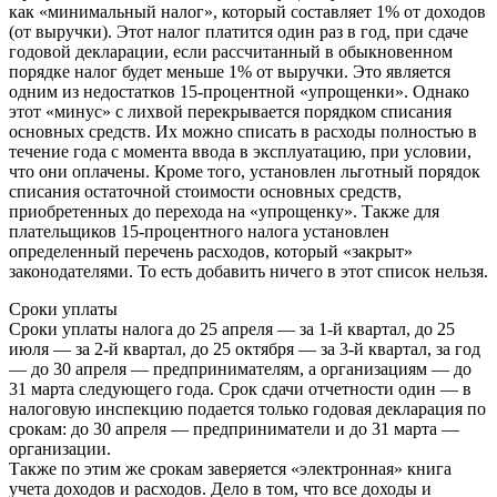
как «минимальный налог», который составляет 1% от доходов
(от выручки). Этот налог платится один раз в год, при сдаче
годовой декларации, если рассчитанный в обыкновенном
порядке налог будет меньше 1% от выручки. Это является
одним из недостатков 15-процентной «упрощенки». Однако
этот «минус» с лихвой перекрывается порядком списания
основных средств. Их можно списать в расходы полностью в
течение года с момента ввода в эксплуатацию, при условии,
что они оплачены. Кроме того, установлен льготный порядок
списания остаточной стоимости основных средств,
приобретенных до перехода на «упрощенку». Также для
плательщиков 15-процентного налога установлен
определенный перечень расходов, который «закрыт»
законодателями. То есть добавить ничего в этот список нельзя.
Сроки уплаты
Сроки уплаты налога до 25 апреля — за 1-й квартал, до 25
июля — за 2-й квартал, до 25 октября — за 3-й квартал, за год
— до 30 апреля — предпринимателям, а организациям — до
31 марта следующего года. Срок сдачи отчетности один — в
налоговую инспекцию подается только годовая декларация по
срокам: до 30 апреля — предприниматели и до 31 марта —
организации.
Также по этим же срокам заверяется «электронная» книга
учета доходов и расходов. Дело в том, что все доходы и