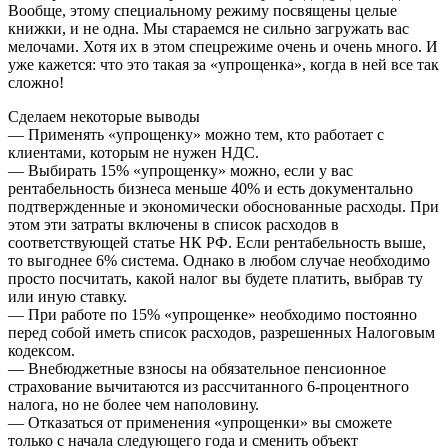
Вообще, этому специальному режиму посвящены целые
книжки, и не одна. Мы стараемся не сильно загружать вас
мелочами. Хотя их в этом спецрежиме очень и очень много. И
уже кажется: что это такая за «упрощенка», когда в ней все так
сложно!
Сделаем некоторые выводы
— Применять «упрощенку» можно тем, кто работает с
клиентами, которым не нужен НДС.
— Выбирать 15% «упрощенку» можно, если у вас
рентабельность бизнеса меньше 40% и есть документально
подтвержденные и экономически обоснованные расходы. При
этом эти затраты включены в список расходов в
соответствующей статье НК РФ. Если рентабельность выше,
то выгоднее 6% система. Однако в любом случае необходимо
просто посчитать, какой налог вы будете платить, выбрав ту
или иную ставку.
— При работе по 15% «упрощенке» необходимо постоянно
перед собой иметь список расходов, разрешенных Налоговым
кодексом.
— Внебюджетные взносы на обязательное пенсионное
страхование вычитаются из рассчитанного 6-процентного
налога, но не более чем наполовину.
— Отказаться от применения «упрощенки» вы сможете
только с начала следующего года и сменить объект