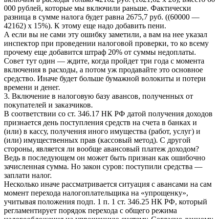
000 рублей, которые мы включили раньше. Фактически
разница в сумме налога будет равна 2675,7 руб. ((60000 —
42162) х 15%). К этому еще надо добавить пени.
А если вы не сами эту ошибку заметили, а вам на нее указал
инспектор при проведении налоговой проверки, то ко всему
прочему еще добавится штраф 20% от суммы недоплаты.
Совет тут один — ждите, когда пройдет три года с момента
включения в расходы, а потом уж продавайте это основное
средство. Иначе будет больше бумажной волокиты и потери
времени и денег.
3. Включение в налоговую базу авансов, полученных от
покупателей и заказчиков.
В соответствии со ст. 346.17 НК РФ датой получения доходов
признается день поступления средств на счета в банках и
(или) в кассу, получения иного имущества (работ, услуг) и
(или) имущественных прав (кассовый метод). С другой
стороны, является ли вообще авансовый платеж доходом?
Ведь в последующем он может быть признан как ошибочно
зачисленная сумма. Но закон суров: поступили средства —
заплати налог.
Несколько иначе рассматривается ситуация с авансами на сам
момент перехода налогоплательщика на «упрощенку»,
учитывая положения подп. 1 п. 1 ст. 346.25 НК РФ, который
регламентирует порядок перехода с общего режима