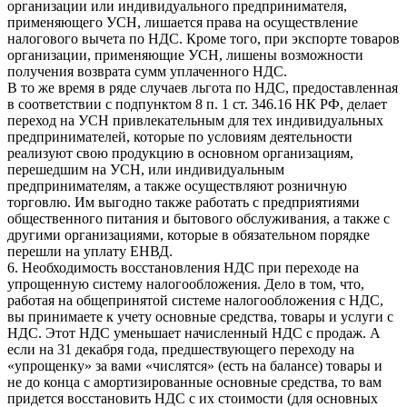
организации или индивидуального предпринимателя,
применяющего УСН, лишается права на осуществление
налогового вычета по НДС. Кроме того, при экспорте товаров
организации, применяющие УСН, лишены возможности
получения возврата сумм уплаченного НДС.
В то же время в ряде случаев льгота по НДС, предоставленная
в соответствии с подпунктом 8 п. 1 ст. 346.16 НК РФ, делает
переход на УСН привлекательным для тех индивидуальных
предпринимателей, которые по условиям деятельности
реализуют свою продукцию в основном организациям,
перешедшим на УСН, или индивидуальным
предпринимателям, а также осуществляют розничную
торговлю. Им выгодно также работать с предприятиями
общественного питания и бытового обслуживания, а также с
другими организациями, которые в обязательном порядке
перешли на уплату ЕНВД.
6. Необходимость восстановления НДС при переходе на
упрощенную систему налогообложения. Дело в том, что,
работая на общепринятой системе налогообложения с НДС,
вы принимаете к учету основные средства, товары и услуги с
НДС. Этот НДС уменьшает начисленный НДС с продаж. А
если на 31 декабря года, предшествующего переходу на
«упрощенку» за вами «числятся» (есть на балансе) товары и
не до конца с амортизированные основные средства, то вам
придется восстановить НДС с их стоимости (для основных