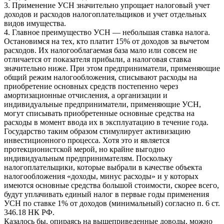
3. Применение УСН значительно упрощает налоговый учет
доходов и расходов налогоплательщиков и учет отдельных
видов имущества.
4. Главное преимущество УСН — небольшая ставка налога.
Остановимся на тех, кто платит 15% от доходов за вычетом
расходов. Их налогооблагаемая база мало или совсем не
отличается от показателя прибыли, а налоговая ставка
значительно ниже. При этом предприниматели, применяющие
общий режим налогообложения, списывают расходы на
приобретение основных средств постепенно через
амортизационные отчисления, а организации и
индивидуальные предприниматели, применяющие УСН,
могут списывать приобретенные основные средства на
расходы в момент ввода их в эксплуатацию в течение года.
Государство таким образом стимулирует активизацию
инвестиционного процесса. Хотя это и является
протекционистской мерой, но крайне выгодно
индивидуальным предпринимателям. Поскольку
налогоплательщики, которые выбрали в качестве объекта
налогообложения «доходы, минус расходы» и у которых
имеются основные средства большой стоимости, скорее всего,
будут уплачивать единый налог в первые годы применения
УСН по ставке 1% от доходов (минимальный) согласно п. 6 ст.
346.18 НК РФ.
Казалось бы, опираясь на вышеприведенные доводы, можно