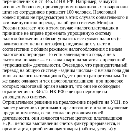
перечисленных в ст. 346.12 НК РФ. Например, займутся
игорным бизнесом, производством подакцизных товаров или
штат их сотрудников превысит 100 человек. Налоговый
кодекс прямо не предусмотрел в этих случаях обязательного и
«сиюминутного» перехода на общую систему. Минфин
России полагает, что в этом случае «налогоплательщик в
принципе не вправе применять упрощенную систему
налогообложения и обязан уплатить все суммы налогов (с
начислением пени и штрафов), подлежащих уплате в
соответствии с общим режимом налогообложения с начала
налогового периода». То есть календарного года, а не в
льготном порядке — с начала квартала занятия запрещенной
«упрощенкой» деятельности. Очевидно, что принудительный
перевод на общую систему «задним числом» с начала года для
многих налогоплательщиков будет просто разорительным. То
же самое ожидает и тех налогоплательщиков, при проверке
которых налоговый орган выяснит, что они не соблюдали
ограничения ст. 346.12 НК РФ еще при переходе на
упрощенную систему.
Отрицательное решение на предложение перейти на УСН, по
нашему мнению, принимают организации и индивидуальные
предприниматели, если, согласно условиям своей
деятельности, они являются частью цепочки плательщиков
НДС: цепочка выставления счетов-фактур прерывается, и
организация, приобретающая товары (работы, услуги) у