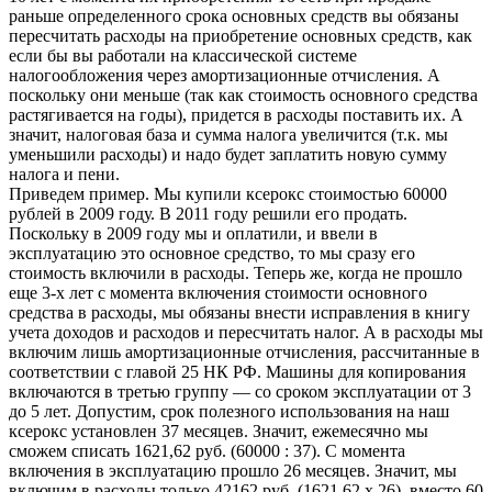
раньше определенного срока основных средств вы обязаны
пересчитать расходы на приобретение основных средств, как
если бы вы работали на классической системе
налогообложения через амортизационные отчисления. А
поскольку они меньше (так как стоимость основного средства
растягивается на годы), придется в расходы поставить их. А
значит, налоговая база и сумма налога увеличится (т.к. мы
уменьшили расходы) и надо будет заплатить новую сумму
налога и пени.
Приведем пример. Мы купили ксерокс стоимостью 60000
рублей в 2009 году. В 2011 году решили его продать.
Поскольку в 2009 году мы и оплатили, и ввели в
эксплуатацию это основное средство, то мы сразу его
стоимость включили в расходы. Теперь же, когда не прошло
еще 3-х лет с момента включения стоимости основного
средства в расходы, мы обязаны внести исправления в книгу
учета доходов и расходов и пересчитать налог. А в расходы мы
включим лишь амортизационные отчисления, рассчитанные в
соответствии с главой 25 НК РФ. Машины для копирования
включаются в третью группу — со сроком эксплуатации от 3
до 5 лет. Допустим, срок полезного использования на наш
ксерокс установлен 37 месяцев. Значит, ежемесячно мы
сможем списать 1621,62 руб. (60000 : 37). С момента
включения в эксплуатацию прошло 26 месяцев. Значит, мы
включим в расходы только 42162 руб. (1621,62 х 26), вместо 60