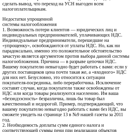
сделать вывод, что переход на УСН выгоден всем
налогоплательщикам.
Недостатки упрощенной
системы налогообложения
1. Возможность потери клиентов — юридических лиц и
индивидуальных предпринимателей, уплачивающих НДС.
Индивидуальные предприниматели, перешедшие на
«упрощенку», освобождаются от уплаты НДС. Но, как ни
парадоксально, именно это положительное обстоятельство
зачастую является аргументом против выбора данной системы
налогообложения. Причина — в разрыве цепочки НДС.
Вашему покупателю невыгодно будет работать с вами: если у
других поставщиков цена почти такая же, а «входного» НДС
для них нет. Безусловно, это относится к ситуации
покупателя-посредника, либо переработчика. Исключение
составят случаи, когда покупатели также освобождены от
НДС или когда товары реализуются населению. Им ваша
«безэндээсность» безразлична, лишь бы товар был
качественный и недорогой. Пример, подтверждающий, что
вашему покупателю невыгодно работать с вами без НДС, вы
сможете увидеть на странице 13 в №9 нашей газеты за 2011
год.
2. Необходимость доплаты сумм единого налога и
соответствующей суммы пени при реализации объектов