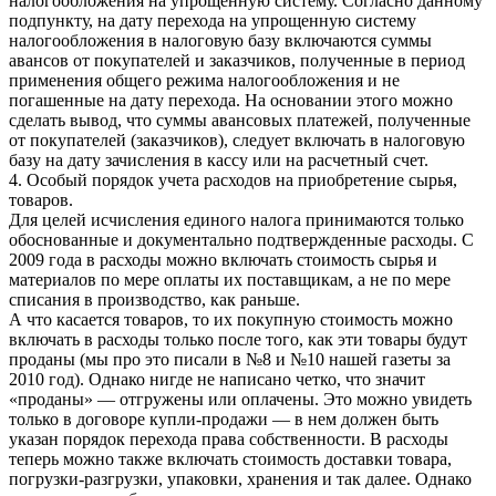
налогообложения на упрощенную систему. Согласно данному
подпункту, на дату перехода на упрощенную систему
налогообложения в налоговую базу включаются суммы
авансов от покупателей и заказчиков, полученные в период
применения общего режима налогообложения и не
погашенные на дату перехода. На основании этого можно
сделать вывод, что суммы авансовых платежей, полученные
от покупателей (заказчиков), следует включать в налоговую
базу на дату зачисления в кассу или на расчетный счет.
4. Особый порядок учета расходов на приобретение сырья,
товаров.
Для целей исчисления единого налога принимаются только
обоснованные и документально подтвержденные расходы. С
2009 года в расходы можно включать стоимость сырья и
материалов по мере оплаты их поставщикам, а не по мере
списания в производство, как раньше.
А что касается товаров, то их покупную стоимость можно
включать в расходы только после того, как эти товары будут
проданы (мы про это писали в №8 и №10 нашей газеты за
2010 год). Однако нигде не написано четко, что значит
«проданы» — отгружены или оплачены. Это можно увидеть
только в договоре купли-продажи — в нем должен быть
указан порядок перехода права собственности. В расходы
теперь можно также включать стоимость доставки товара,
погрузки-разгрузки, упаковки, хранения и так далее. Однако