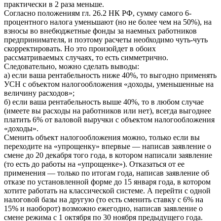
практически в 2 раза меньше.
Согласно положениям гл. 26.2 НК РФ, сумму самого 6-
процентного налога уменьшают (но не более чем на 50%), на
взносы во внебюджетные фонды за наемных работников
предпринимателя, и поэтому расчеты необходимо чуть-чуть
скорректировать. Но это произойдет в обоих
рассматриваемых случаях, то есть симметрично.
Следовательно, можно сделать выводы:
а) если ваша рентабельность ниже 40%, то выгодно применять
УСН с объектом налогообложения «доходы, уменьшенные на
величину расходов»;
б) если ваша рентабельность выше 40%, то в любом случае
(имеете вы расходы на работников или нет), всегда выгоднее
платить 6% от валовой выручки с объектом налогообложения
«доходы».
Сменить объект налогообложения можно, только если вы
переходите на «упрощенку» впервые — написав заявление о
смене до 20 декабря того года, в котором написали заявление
(то есть до работы на «упрощенке»). Отказаться от ее
применения — только по итогам года, написав заявление об
отказе по установленной форме до 15 января года, в котором
хотите работать на классической системе. А перейти с одной
налоговой базы на другую (то есть сменить ставку с 6% на
15% и наоборот) возможно ежегодно, написав заявление о
смене режима с 1 октября по 30 ноября предыдущего года.