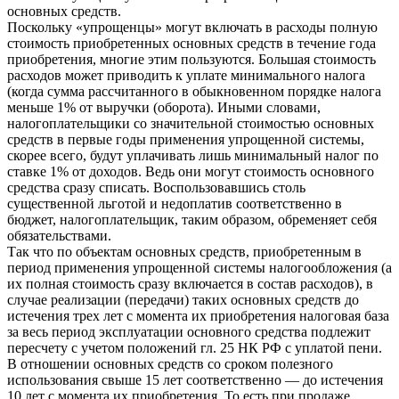
основных средств.
Поскольку «упрощенцы» могут включать в расходы полную
стоимость приобретенных основных средств в течение года
приобретения, многие этим пользуются. Большая стоимость
расходов может приводить к уплате минимального налога
(когда сумма рассчитанного в обыкновенном порядке налога
меньше 1% от выручки (оборота). Иными словами,
налогоплательщики со значительной стоимостью основных
средств в первые годы применения упрощенной системы,
скорее всего, будут уплачивать лишь минимальный налог по
ставке 1% от доходов. Ведь они могут стоимость основного
средства сразу списать. Воспользовавшись столь
существенной льготой и недоплатив соответственно в
бюджет, налогоплательщик, таким образом, обременяет себя
обязательствами.
Так что по объектам основных средств, приобретенным в
период применения упрощенной системы налогообложения (а
их полная стоимость сразу включается в состав расходов), в
случае реализации (передачи) таких основных средств до
истечения трех лет с момента их приобретения налоговая база
за весь период эксплуатации основного средства подлежит
пересчету с учетом положений гл. 25 НК РФ с уплатой пени.
В отношении основных средств со сроком полезного
использования свыше 15 лет соответственно — до истечения
10 лет с момента их приобретения. То есть при продаже