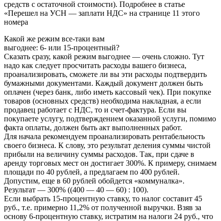
средств с остаточной стоимости). Подробнее в статье
«Перешел на УСН — заплати НДС» на странице 11 этого
номера
Какой же режим все-таки вам
выгоднее: 6- или 15-процентный?
Сказать сразу, какой режим выгоднее — очень сложно. Тут
надо как следует просчитать расходы вашего бизнеса,
проанализировать, сможете ли вы эти расходы подтвердить
бумажными документами. Каждый документ должен быть
оплачен (через банк, либо иметь кассовый чек). При покупке
товаров (основных средств) необходима накладная, а если
продавец работает с НДС, то и счет-фактура. Если вы
покупаете услугу, подтверждением оказанной услуги, помимо
факта оплаты, должен быть акт выполненных работ.
Для начала рекомендуем проанализировать рентабельность
своего бизнеса. К слову, это результат деления суммы чистой
прибыли на величину суммы расходов. Так, при сдаче в
аренду торговых мест он достигает 300%. К примеру, снимаем
площади по 40 рублей, а предлагаем по 400 рублей.
Допустим, еще в 60 рублей обойдется «коммуналка».
Результат — 300% ((400 — 40 — 60) : 100).
Если выбрать 15-процентную ставку, то налог составит 45
руб., т.е. примерно 11,2% от полученной выручки. Взяв за
основу 6-процентную ставку, истратим на налоги 24 руб., что