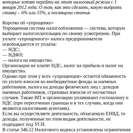
которые хотят перейти на этот налоговый режим с 1
января 2012 года. О том, как это сделать, какую выбрать
ставку – 6% или 15%, и посвящена статья.
Коротко об «упрощенке»
Упрощенная система налогообложения — система, которую
выбирает налогоплательщик по своему усмотрению. При
уплате «упрощенного» налога предприниматели
освобождаются от уплаты:
— НДС;
— НДФЛ;
— налога на имущество.
Организации не платят НДС, налог на прибыль и налог на
имущество.
Однако при этом у всех «упрощенцев» остается обязанность
по уплате взносов во внебюджетные фонды за наемных
работников, налога на доходы физических лиц с доходов
наемных работников, страховых взносов от несчастных
случаев. Также ИП и организации уплачивают госпошлину и
НДС (при пересечении границы и в тех случаях, когда они
являются налоговыми агентами).
Если вы осуществляете деятельность, облагаемую ЕНВД, то
доходы, полученные по этим видам деятельности, не
подпадают под УСН.
В статье 346.12 Налогового кодекса установлены ограничения