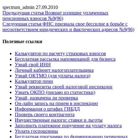
spectrum_admin
27.09.2010
Предыдущая статья
Возврат излишне уплаченных
пенсионных взносов №9(96)
Следующая статья
ФНС признала свое бессилие в борьбе с
несоответствием юридических и фактических адресов №9(96)
Полезные ссылки
Калькулятор по расчету страховых взносов
Бесплатная рассылка напоминаний для бизнеса
Узнай свой ИНН
Личный кабинет налогоплательщика
Узнай ОКТМО (для уплаты налога)
Калькулятор пени
Узнай реквизиты своей налоговой инспекции
Узнать ОКПО (письмо из статистики)
Узнай, назначена ли проверка
Он-лайн запись на прием в инспекцию
Информация о штафах ГИБДД
Проверь своего контрагента
Имущественные налоги: ставки и льготы
Заполнить платежное поручение на уплату налога
Уплата госпошлины
Бесплатная программа по формированию первичных