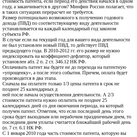
стоимость патента, если период его действия начался в одном
году, а заканчивается в другом? Минфин России полагает, что
в таких ситуациях перерасчет не требуется.
Размер потенциально возможного к получению годового
дохода (ПВД) по соответствующему виду деятельности
устанавливается на каждый календарный год законом
субъекта РФ.
В случае если на текущий год для вашего вида деятельности
не был установлен новый ПВД, то действует ПВД
предыдущего года. В 2010-2012 гг. его размер не нужно
индексировать на коэффициент-дефлятор, который
установлен абз. 2 п. 2 ст. 346.12 НК РФ.
Оплачивать патент вы будете не до перехода на патентную
«упрощенку», а после этого события. Причем, оплата будет
производится в два этапа.
Сначала вы оплатите только 1/3 цены патента в срок не
позднее 25 календарных д
ней после начала осуществления деятельности. А 2/3
стоимости патента нужно оплатить не позднее 25
календарных дней cо дня окончания периода, на который
получен патент. Отметим, что если последний день этого
срока будет выходным или нерабочим праздничным днем, то
последним днем уплаты считается ближайший рабочий день
(п. 7 ст. 6.1 НК РФ.
С 1 января 2010 года часть стоимости патента, которую вы