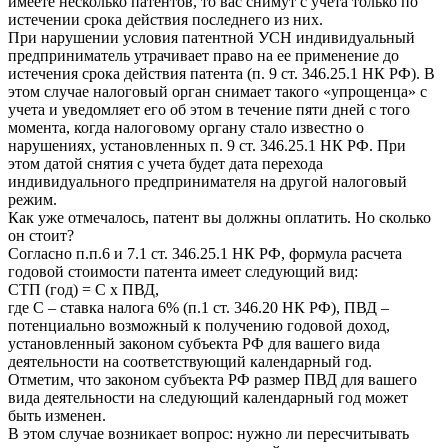
имеете несколько патентов, то вас снимут с учета только по
истечении срока действия последнего из них.
При нарушении условия патентной УСН индивидуальный
предприниматель утрачивает право на ее применение до
истечения срока действия патента (п. 9 ст. 346.25.1 НК РФ). В
этом случае налоговый орган снимает такого «упрощенца» с
учета и уведомляет его об этом в течение пяти дней с того
момента, когда налоговому органу стало известно о
нарушениях, установленных п. 9 ст. 346.25.1 НК РФ. При
этом датой снятия с учета будет дата перехода
индивидуального предпринимателя на другой налоговый
режим.
Как уже отмечалось, патент вы должны оплатить. Но сколько
он стоит?
Согласно п.п.6 и 7.1 ст. 346.25.1 НК РФ, формула расчета
годовой стоимости патента имеет следующий вид:
СТП (год) = C х ПВД,
где С – ставка налога 6% (п.1 ст. 346.20 НК РФ), ПВД –
потенциально возможный к получению годовой доход,
установленный законом субъекта РФ для вашего вида
деятельности на соответствующий календарный год.
Отметим, что законом субъекта РФ размер ПВД для вашего
вида деятельности на следующий календарный год может
быть изменен.
В этом случае возникает вопрос: нужно ли пересчитывать