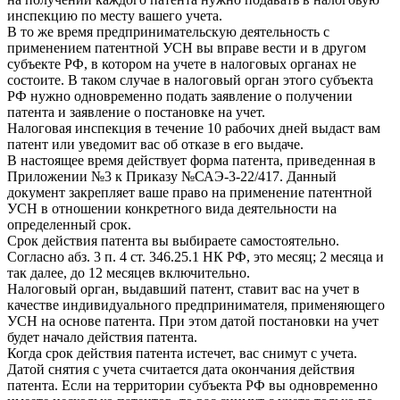
инспекцию по месту вашего учета.
В то же время предпринимательскую деятельность с
применением патентной УСН вы вправе вести и в другом
субъекте РФ, в котором на учете в налоговых органах не
состоите. В таком случае в налоговый орган этого субъекта
РФ нужно одновременно подать заявление о получении
патента и заявление о постановке на учет.
Налоговая инспекция в течение 10 рабочих дней выдаст вам
патент или уведомит вас об отказе в его выдаче.
В настоящее время действует форма патента, приведенная в
Приложении №3 к Приказу №САЭ-3-22/417. Данный
документ закрепляет ваше право на применение патентной
УСН в отношении конкретного вида деятельности на
определенный срок.
Срок действия патента вы выбираете самостоятельно.
Согласно абз. 3 п. 4 ст. 346.25.1 НК РФ, это месяц; 2 месяца и
так далее, до 12 месяцев включительно.
Налоговый орган, выдавший патент, ставит вас на учет в
качестве индивидуального предпринимателя, применяющего
УСН на основе патента. При этом датой постановки на учет
будет начало действия патента.
Когда срок действия патента истечет, вас снимут с учета.
Датой снятия с учета считается дата окончания действия
патента. Если на территории субъекта РФ вы одновременно