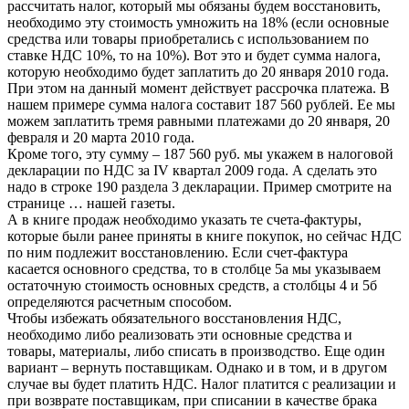
рассчитать налог, который мы обязаны будем восстановить,
необходимо эту стоимость умножить на 18% (если основные
средства или товары приобретались с использованием по
ставке НДС 10%, то на 10%). Вот это и будет сумма налога,
которую необходимо будет заплатить до 20 января 2010 года.
При этом на данный момент действует рассрочка платежа. В
нашем примере сумма налога составит 187 560 рублей. Ее мы
можем заплатить тремя равными платежами до 20 января, 20
февраля и 20 марта 2010 года.
Кроме того, эту сумму – 187 560 руб. мы укажем в налоговой
декларации по НДС за IV квартал 2009 года. А сделать это
надо в строке 190 раздела 3 декларации. Пример смотрите на
странице … нашей газеты.
А в книге продаж необходимо указать те счета-фактуры,
которые были ранее приняты в книге покупок, но сейчас НДС
по ним подлежит восстановлению. Если счет-фактура
касается основного средства, то в столбце 5а мы указываем
остаточную стоимость основных средств, а столбцы 4 и 5б
определяются расчетным способом.
Чтобы избежать обязательного восстановления НДС,
необходимо либо реализовать эти основные средства и
товары, материалы, либо списать в производство. Еще один
вариант – вернуть поставщикам. Однако и в том, и в другом
случае вы будет платить НДС. Налог платится с реализации и
при возврате поставщикам, при списании в качестве брака